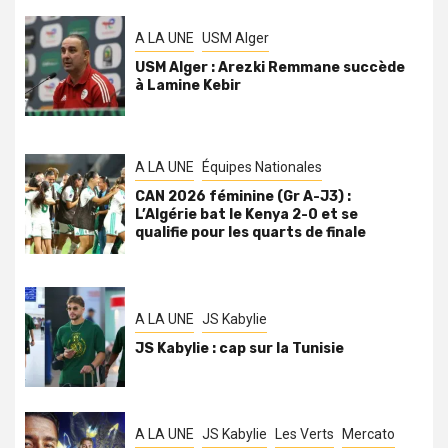
A LA UNE
USM Alger
USM Alger : Arezki Remmane succède
à Lamine Kebir
A LA UNE
Équipes Nationales
CAN 2026 féminine (Gr A-J3) :
L’Algérie bat le Kenya 2-0 et se
qualifie pour les quarts de finale
A LA UNE
JS Kabylie
JS Kabylie : cap sur la Tunisie
A LA UNE
JS Kabylie
Les Verts
Mercato