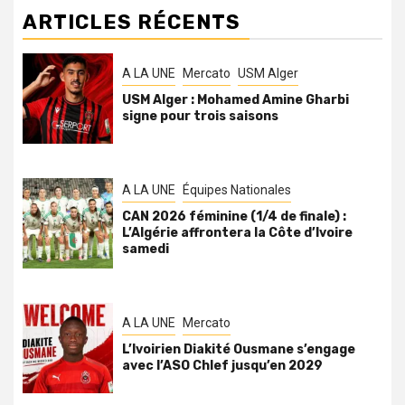
ARTICLES RÉCENTS
A LA UNE
Mercato
USM Alger
USM Alger : Mohamed Amine Gharbi
signe pour trois saisons
A LA UNE
Équipes Nationales
CAN 2026 féminine (1/4 de finale) :
L’Algérie affrontera la Côte d’Ivoire
samedi
A LA UNE
Mercato
L’Ivoirien Diakité Ousmane s’engage
avec l’ASO Chlef jusqu’en 2029