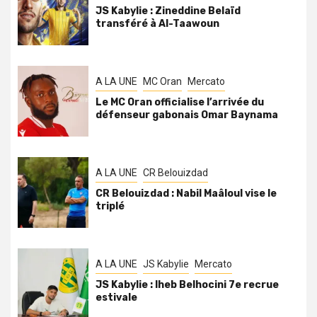
JS Kabylie : Zineddine Belaïd
transféré à Al-Taawoun
A LA UNE
MC Oran
Mercato
Le MC Oran officialise l’arrivée du
défenseur gabonais Omar Baynama
A LA UNE
CR Belouizdad
CR Belouizdad : Nabil Maâloul vise le
triplé
A LA UNE
JS Kabylie
Mercato
JS Kabylie : Iheb Belhocini 7e recrue
estivale