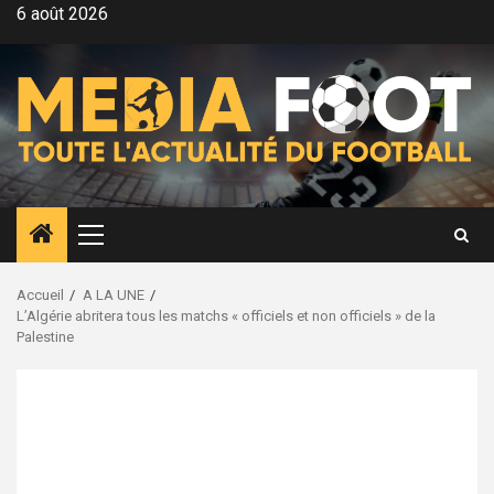
Aller
6 août 2026
au
contenu
Menu
principal
Accueil
A LA UNE
L’Algérie abritera tous les matchs « officiels et non officiels » de la
Palestine