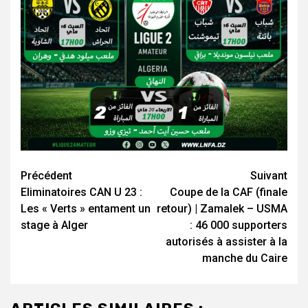
Navigation
Précédent
Suivant
Eliminatoires CAN U 23 :
Coupe de la CAF (finale
d’article
Les « Verts » entament un
retour) | Zamalek – USMA
stage à Alger
: 46 000 supporters
autorisés à assister à la
manche du Caire