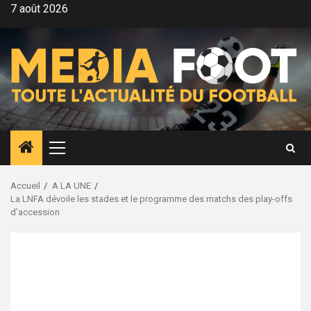
Aller
7 août 2026
au
contenu
Menu
principal
Accueil
A LA UNE
La LNFA dévoile les stades et le programme des matchs des play-offs
d’accession