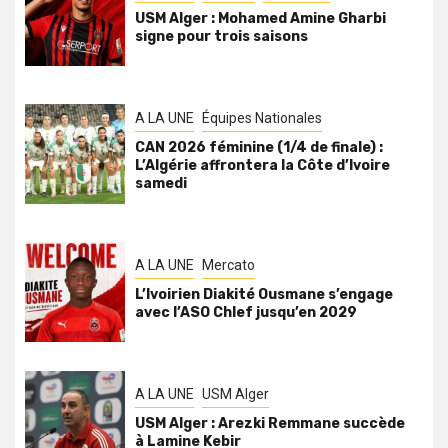
USM Alger : Mohamed Amine Gharbi
signe pour trois saisons
A LA UNE
Équipes Nationales
CAN 2026 féminine (1/4 de finale) :
L’Algérie affrontera la Côte d’Ivoire
samedi
A LA UNE
Mercato
L’Ivoirien Diakité Ousmane s’engage
avec l’ASO Chlef jusqu’en 2029
A LA UNE
USM Alger
USM Alger : Arezki Remmane succède
à Lamine Kebir