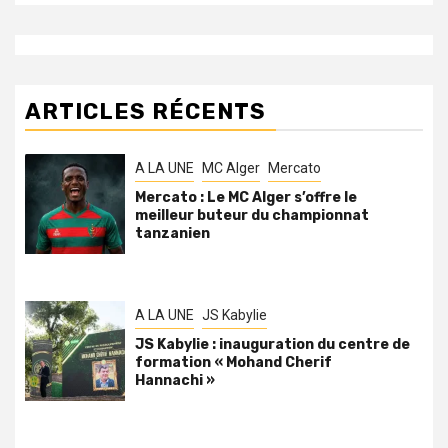
ARTICLES RÉCENTS
A LA UNE
MC Alger
Mercato
Mercato : Le MC Alger s’offre le
meilleur buteur du championnat
tanzanien
A LA UNE
JS Kabylie
JS Kabylie : inauguration du centre de
formation « Mohand Cherif
Hannachi »