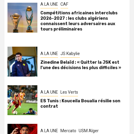
A LA UNE
CAF
Compétitions africaines interclubs
2026-2027 : les clubs algériens
connaissent leurs adversaires aux
tours préliminaires
A LA UNE
JS Kabylie
Zinedine Belaïd : « Quitter la JSK est
l’une des décisions les plus difficiles »
A LA UNE
Les Verts
ES Tunis : Kouceila Boualia résilie son
contrat
A LA UNE
Mercato
USM Alger