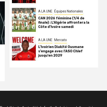
A LA UNE
Équipes Nationales
CAN 2026 féminine (1/4 de
finale) : L’Algérie affrontera la
Côte d’Ivoire samedi
A LA UNE
Mercato
L’Ivoirien Diakité Ousmane
s’engage avec l’ASO Chlef
jusqu’en 2029