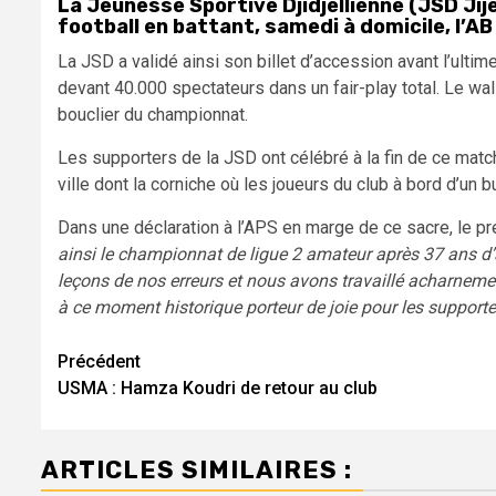
La Jeunesse Sportive Djidjellienne (JSD Jij
football en battant, samedi à domicile, l’AB
La JSD a validé ainsi son billet d’accession avant l’ulti
devant 40.000 spectateurs dans un fair-play total. Le wal
bouclier du championnat.
Les supporters de la JSD ont célébré à la fin de ce matc
ville dont la corniche où les joueurs du club à bord d’un 
Dans une déclaration à l’APS en marge de ce sacre, le p
ainsi le championnat de ligue 2 amateur après 37 ans d
leçons de nos erreurs et nous avons travaillé acharnemen
à ce moment historique porteur de joie pour les supporter
Navigation
Précédent
USMA : Hamza Koudri de retour au club
d’article
ARTICLES SIMILAIRES :