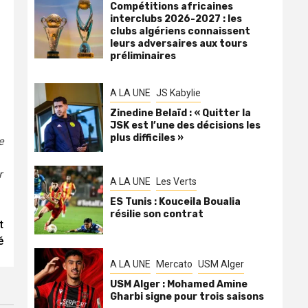
Compétitions africaines
interclubs 2026-2027 : les
clubs algériens connaissent
leurs adversaires aux tours
préliminaires
A LA UNE
JS Kabylie
Zinedine Belaïd : « Quitter la
JSK est l’une des décisions les
plus difficiles »
e
r
A LA UNE
Les Verts
ES Tunis : Kouceila Boualia
résilie son contrat
t
é
A LA UNE
Mercato
USM Alger
USM Alger : Mohamed Amine
Gharbi signe pour trois saisons