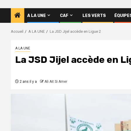
A LA UNE
CAF
LES VERTS
ÉQUIPE
Accueil
A LA UNE
La JSD Jijel accède en Ligue 2
A LA UNE
La JSD Jijel accède en Li
2 ans il y a
Ali Ait Si Amer