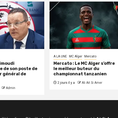
A LA UNE
MC Alger
Mercato
aimoudi
Mercato : Le MC Alger s’offre
e de son poste de
le meilleur buteur du
r général de
championnat tanzanien
2 jours il y a
Ali Ait Si Amer
Admin