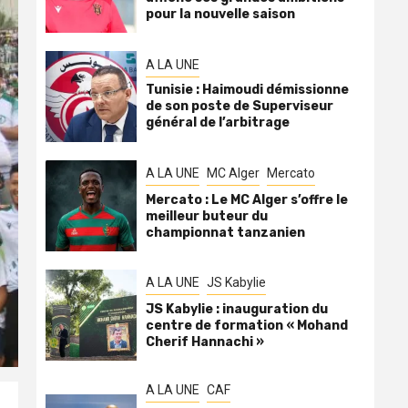
pour la nouvelle saison
A LA UNE
Tunisie : Haimoudi démissionne
de son poste de Superviseur
général de l’arbitrage
A LA UNE
MC Alger
Mercato
Mercato : Le MC Alger s’offre le
meilleur buteur du
championnat tanzanien
A LA UNE
JS Kabylie
JS Kabylie : inauguration du
centre de formation « Mohand
Cherif Hannachi »
A LA UNE
CAF