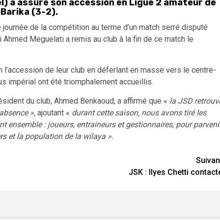
el) a assuré son accession en Ligue 2 amateur de
 Barika (3-2).
me journée de la compétition au terme d’un match serré disputé
i Ahmed Meguelati a remis au club à la fin de ce match le
h l’accession de leur club en déferlant en masse vers le centre-
bus impérial ont été triomphalement accueillis.
résident du club, Ahmed Benkaoud, a affirmé que «
la JSD retrouv
’absence »,
ajoutant «
durant cette saison, nous avons tiré les
t ensemble : joueurs, entraineurs et gestionnaires, pour parveni
s et la population de la wilaya ».
Suivan
JSK : Ilyes Chetti contact