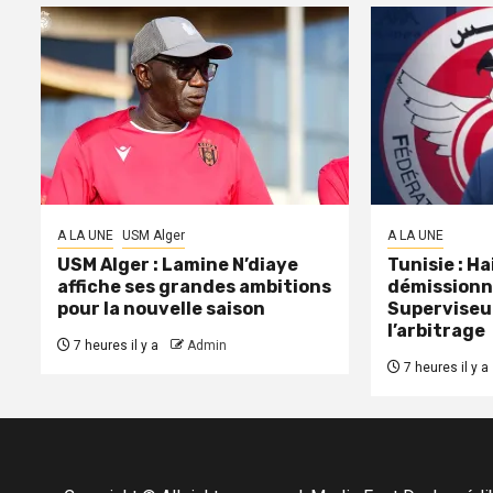
A LA UNE
USM Alger
A LA UNE
USM Alger : Lamine N’diaye
Tunisie : H
affiche ses grandes ambitions
démissionn
pour la nouvelle saison
Superviseu
l’arbitrage
7 heures il y a
Admin
7 heures il y a