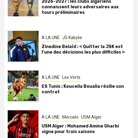
2026-2027 : les clubs algériens
connaissent leurs adversaires aux
tours préliminaires
A LA UNE
JS Kabylie
Zinedine Belaïd : « Quitter la JSK est
l’une des décisions les plus difficiles »
A LA UNE
Les Verts
ES Tunis : Kouceila Boualia résilie son
contrat
A LA UNE
Mercato
USM Alger
USM Alger : Mohamed Amine Gharbi
signe pour trois saisons