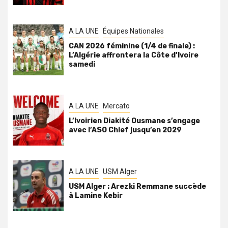
A LA UNE
Équipes Nationales
CAN 2026 féminine (1/4 de finale) :
L’Algérie affrontera la Côte d’Ivoire
samedi
A LA UNE
Mercato
L’Ivoirien Diakité Ousmane s’engage
avec l’ASO Chlef jusqu’en 2029
A LA UNE
USM Alger
USM Alger : Arezki Remmane succède
à Lamine Kebir