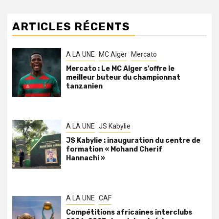
ARTICLES RÉCENTS
A LA UNE
MC Alger
Mercato
Mercato : Le MC Alger s’offre le
meilleur buteur du championnat
tanzanien
A LA UNE
JS Kabylie
JS Kabylie : inauguration du centre de
formation « Mohand Cherif
Hannachi »
A LA UNE
CAF
Compétitions africaines interclubs