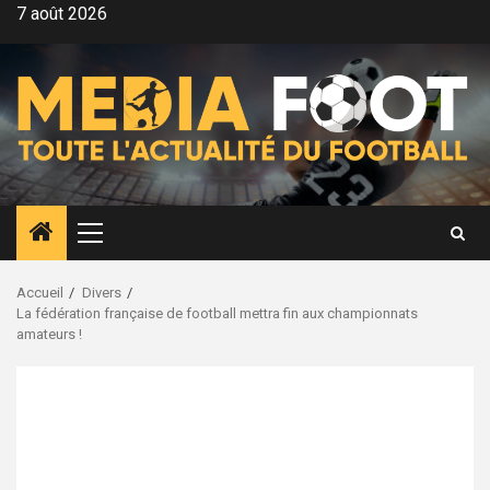
Aller
7 août 2026
au
contenu
Menu
principal
Accueil
Divers
La fédération française de football mettra fin aux championnats
amateurs !