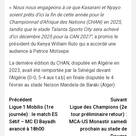
«
Nous nous engageons à ce que Kasarani et Nyayo
soient prêts d’ici la fin de cette année pour le
Championnat d’Afrique des Nations (CHAN) en 2025,
tandis que le stade Talanta Sports City sera achevé
d’ici décembre 2025 pour la CAN 2027″,
a promis le
président du Kenya William Ruto qui a accordé une
audience à Patrice Motsepe.
La dernière édition du CHAN, disputée en Algérie en
2023, avait été remportée par la Sénégal devant
l’Algérie (0-0, 5-4 aux t.a.b) en finale disputée le 4
février au stade Nelson Mandela de Baraki (Alger).
Navigation
Précédent
Suivant
Ligue 1 Mobilis (1re
Ligue des Champions (2e
d’article
journée) : le match ES
tour préliminaire retour) :
Sétif – MC El Bayadh
MCA-US Monastir samedi
avancé à 18h00
prochain au stade de