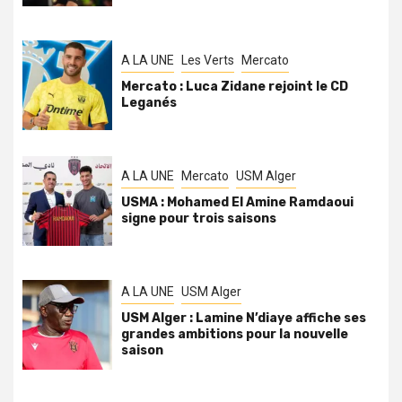
A LA UNE
Les Verts
Mercato
Mercato : Luca Zidane rejoint le CD
Leganés
A LA UNE
Mercato
USM Alger
USMA : Mohamed El Amine Ramdaoui
signe pour trois saisons
A LA UNE
USM Alger
USM Alger : Lamine N’diaye affiche ses
grandes ambitions pour la nouvelle
saison