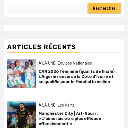
Rechercher
ARTICLES RÉCENTS
A LA UNE
Équipes Nationales
CAN 2026 féminine (quarts de finale) :
L’Algérie renverse la Côte d’Ivoire et
se qualifie pour le Mondial brésilien
A LA UNE
Les Verts
Manchester City | Aït-Nouri :
« J’aimerais être plus efficace
offensivement »