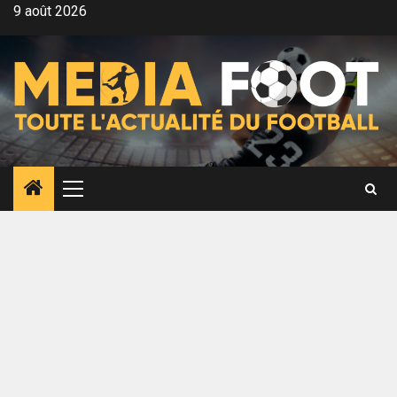
Aller
9 août 2026
au
contenu
Menu
principal