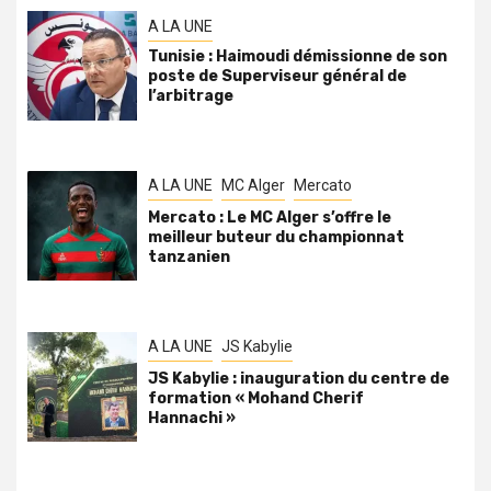
A LA UNE
Tunisie : Haimoudi démissionne de son
poste de Superviseur général de
l’arbitrage
A LA UNE
MC Alger
Mercato
Mercato : Le MC Alger s’offre le
meilleur buteur du championnat
tanzanien
A LA UNE
JS Kabylie
JS Kabylie : inauguration du centre de
formation « Mohand Cherif
Hannachi »