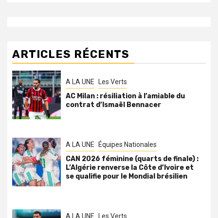
ARTICLES RÉCENTS
A LA UNE
Les Verts
AC Milan : résiliation à l’amiable du
contrat d’Ismaël Bennacer
A LA UNE
Équipes Nationales
CAN 2026 féminine (quarts de finale) :
L’Algérie renverse la Côte d’Ivoire et
se qualifie pour le Mondial brésilien
A LA UNE
Les Verts