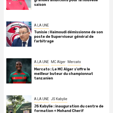
grandes ambitions pour la nouvelle
saison
A LA UNE
Tunisie : Haimoudi démissionne de son
poste de Superviseur général de
l’arbitrage
A LA UNE
MC Alger
Mercato
Mercato : Le MC Alger s’offre le
meilleur buteur du championnat
tanzanien
A LA UNE
JS Kabylie
JS Kabylie : inauguration du centre de
formation « Mohand Cherif