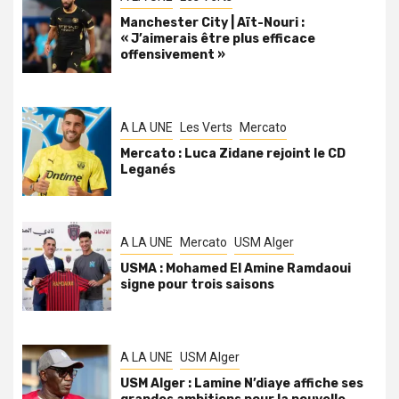
Manchester City | Aït-Nouri :
« J’aimerais être plus efficace
offensivement »
A LA UNE
Les Verts
Mercato
Mercato : Luca Zidane rejoint le CD
Leganés
A LA UNE
Mercato
USM Alger
USMA : Mohamed El Amine Ramdaoui
signe pour trois saisons
A LA UNE
USM Alger
USM Alger : Lamine N’diaye affiche ses