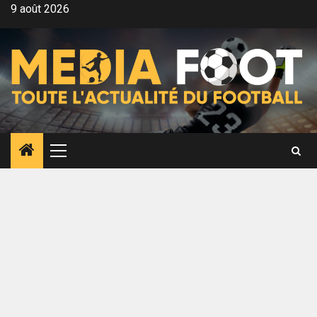
Aller
9 août 2026
au
contenu
Menu
principal