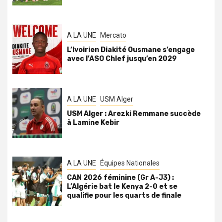
A LA UNE
Mercato
L’Ivoirien Diakité Ousmane s’engage
avec l’ASO Chlef jusqu’en 2029
A LA UNE
USM Alger
USM Alger : Arezki Remmane succède
à Lamine Kebir
A LA UNE
Équipes Nationales
CAN 2026 féminine (Gr A-J3) :
L’Algérie bat le Kenya 2-0 et se
qualifie pour les quarts de finale