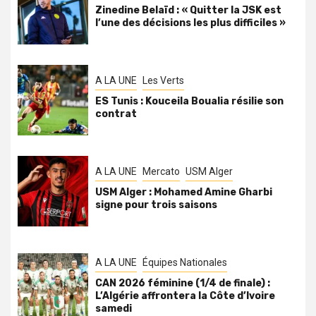
Zinedine Belaïd : « Quitter la JSK est
l’une des décisions les plus difficiles »
A LA UNE
Les Verts
ES Tunis : Kouceila Boualia résilie son
contrat
A LA UNE
Mercato
USM Alger
USM Alger : Mohamed Amine Gharbi
signe pour trois saisons
A LA UNE
Équipes Nationales
CAN 2026 féminine (1/4 de finale) :
L’Algérie affrontera la Côte d’Ivoire
samedi