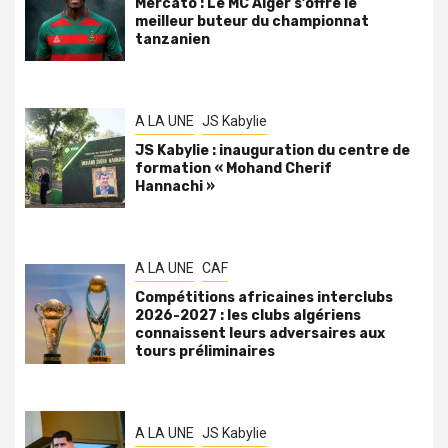
Mercato : Le MC Alger s’offre le
meilleur buteur du championnat
tanzanien
A LA UNE
JS Kabylie
JS Kabylie : inauguration du centre de
formation « Mohand Cherif
Hannachi »
A LA UNE
CAF
Compétitions africaines interclubs
2026-2027 : les clubs algériens
connaissent leurs adversaires aux
tours préliminaires
A LA UNE
JS Kabylie