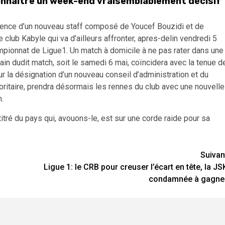
connaître un week-end vraisemblablement décisif
rgence d’un nouveau staff composé de Youcef Bouzidi et de
 club Kabyle qui va d’ailleurs affronter, apres-delin vendredi 5
mpionnat de Ligue1. Un match à domicile à ne pas rater dans une
ain dudit match, soit le samedi 6 mai, coïncidera avec la tenue d
r la désignation d’un nouveau conseil d’administration et du
joritaire, prendra désormais les rennes du club avec une nouvelle
n.
titré du pays qui, avouons-le, est sur une corde raide pour sa
Suivan
Ligue 1: le CRB pour creuser l’écart en tête, la JS
condamnée à gagne