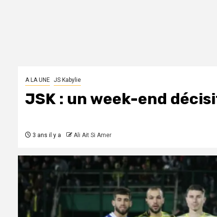
A LA UNE
JS Kabylie
JSK : un week-end décisif
3 ans il y a
Ali Ait Si Amer