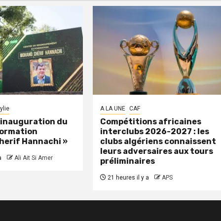
ylie
A LA UNE
CAF
: inauguration du
Compétitions africaines
formation
interclubs 2026-2027 : les
herif Hannachi »
clubs algériens connaissent
leurs adversaires aux tours
a
Ali Ait Si Amer
préliminaires
21 heures il y a
APS