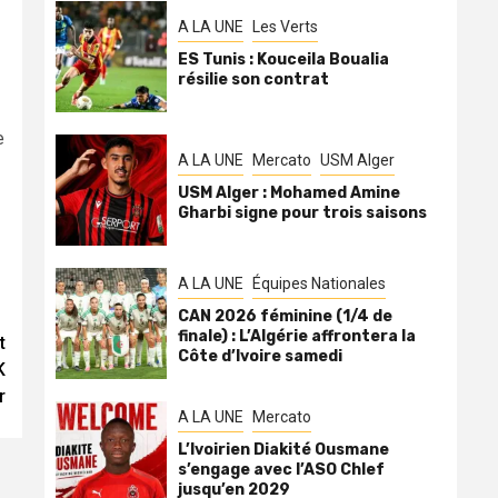
A LA UNE
Les Verts
ES Tunis : Kouceila Boualia
résilie son contrat
e
A LA UNE
Mercato
USM Alger
USM Alger : Mohamed Amine
Gharbi signe pour trois saisons
A LA UNE
Équipes Nationales
CAN 2026 féminine (1/4 de
finale) : L’Algérie affrontera la
t
Côte d’Ivoire samedi
K
r
A LA UNE
Mercato
L’Ivoirien Diakité Ousmane
s’engage avec l’ASO Chlef
jusqu’en 2029