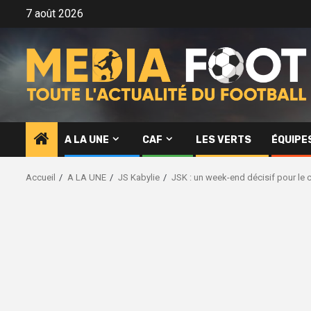
Aller
7 août 2026
au
contenu
A LA UNE
CAF
LES VERTS
ÉQUIPE
Accueil
A LA UNE
JS Kabylie
JSK : un week-end décisif pour le 