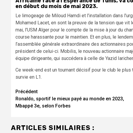
Africaine face à l’Espérance de Tunis, va 
en début du mois de mai 2023.
Le limogeage de Miloud Hamdi et l’installation dans l’u
Mohamed Lacet, en sont la preuve de la tension que vit le
mai, l’USM Alger pour le compte de la mise à jour du cha
course harassante pour le maintien. Et en plus, le lendem
l’assemblée générale extraordinaire des actionnaires pou
président de celui-ci. Mobilis, le nouveau actionnaire ma
équipe dirigeante, qui succédera à celle de Yazid Iariche
Ce week-end est un tournant décisif pour le club le plus 
survie en L1.
Navigation
Précédent
Ronaldo, sportif le mieux payé au monde en 2023,
d’article
Mbappé 3e, selon Forbes
ARTICLES SIMILAIRES :