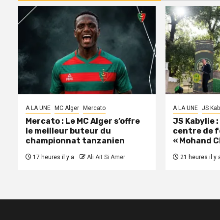
A LA UNE
MC Alger
Mercato
A LA UNE
JS Kab
Mercato : Le MC Alger s’offre
JS Kabylie 
le meilleur buteur du
centre de 
championnat tanzanien
« Mohand C
17 heures il y a
Ali Ait Si Amer
21 heures il y 