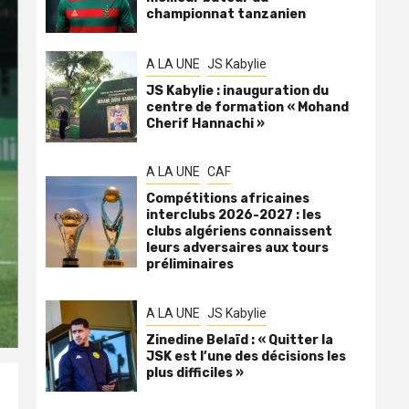
championnat tanzanien
A LA UNE
JS Kabylie
JS Kabylie : inauguration du
centre de formation « Mohand
Cherif Hannachi »
A LA UNE
CAF
Compétitions africaines
interclubs 2026-2027 : les
clubs algériens connaissent
leurs adversaires aux tours
préliminaires
A LA UNE
JS Kabylie
Zinedine Belaïd : « Quitter la
JSK est l’une des décisions les
plus difficiles »