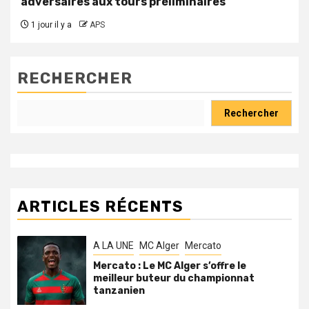
adversaires aux tours préliminaires
1 jour il y a
APS
RECHERCHER
Rechercher
ARTICLES RÉCENTS
A LA UNE
MC Alger
Mercato
Mercato : Le MC Alger s’offre le
meilleur buteur du championnat
tanzanien