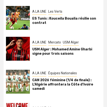
A LA UNE
Les Verts
ES Tunis : Kouceila Boualia résilie son
contrat
A LA UNE
Mercato
USM Alger
USM Alger : Mohamed Amine Gharbi
signe pour trois saisons
A LA UNE
Équipes Nationales
CAN 2026 féminine (1/4 de finale) :
L’Algérie affrontera la Côte d’Ivoire
samedi