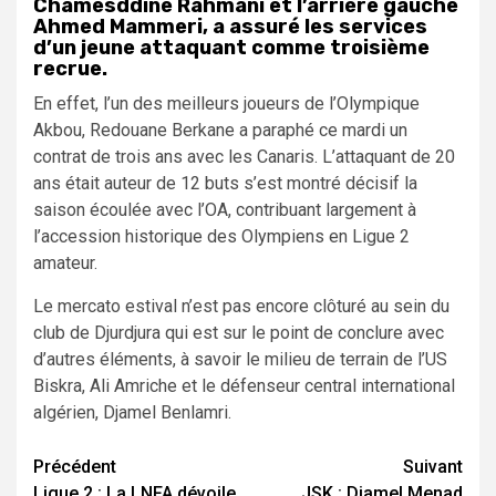
Chamesddine Rahmani et l’arrière gauche
Ahmed Mammeri, a assuré les services
d’un jeune attaquant comme troisième
recrue.
En effet, l’un des meilleurs joueurs de l’Olympique
Akbou, Redouane Berkane a paraphé ce mardi un
contrat de trois ans avec les Canaris. L’attaquant de 20
ans était auteur de 12 buts s’est montré décisif la
saison écoulée avec l’OA, contribuant largement à
l’accession historique des Olympiens en Ligue 2
amateur.
Le mercato estival n’est pas encore clôturé au sein du
club de Djurdjura qui est sur le point de conclure avec
d’autres éléments, à savoir le milieu de terrain de l’US
Biskra, Ali Amriche et le défenseur central international
algérien, Djamel Benlamri.
Navigation
Précédent
Suivant
Ligue 2 : La LNFA dévoile
JSK : Djamel Menad