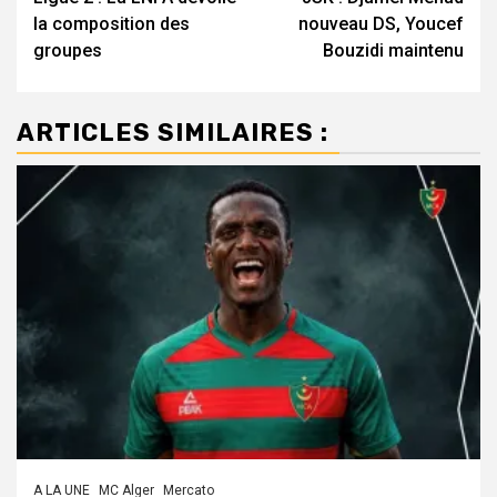
d’article
la composition des
nouveau DS, Youcef
groupes
Bouzidi maintenu
ARTICLES SIMILAIRES :
A LA UNE
MC Alger
Mercato