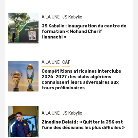
A LA UNE
JS Kabylie
JS Kabylie : inauguration du centre de
formation « Mohand Cherif
Hannachi »
A LA UNE
CAF
Compétitions africaines interclubs
2026-2027 : les clubs algériens
connaissent leurs adversaires aux
tours préliminaires
A LA UNE
JS Kabylie
Zinedine Belaïd : « Quitter la JSK est
l’une des décisions les plus difficiles »