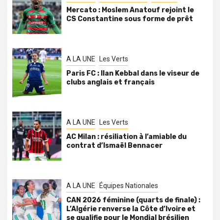
Mercato : Moslem Anatouf rejoint le
CS Constantine sous forme de prêt
A LA UNE
Les Verts
Paris FC : Ilan Kebbal dans le viseur de
clubs anglais et français
A LA UNE
Les Verts
AC Milan : résiliation à l’amiable du
contrat d’Ismaël Bennacer
A LA UNE
Équipes Nationales
CAN 2026 féminine (quarts de finale) :
L’Algérie renverse la Côte d’Ivoire et
se qualifie pour le Mondial brésilien