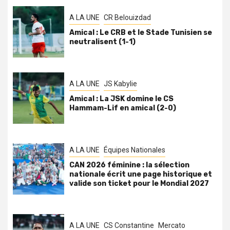
A LA UNE
CR Belouizdad
Amical : Le CRB et le Stade Tunisien se
neutralisent (1-1)
A LA UNE
JS Kabylie
Amical : La JSK domine le CS
Hammam-Lif en amical (2-0)
A LA UNE
Équipes Nationales
CAN 2026 féminine : la sélection
nationale écrit une page historique et
valide son ticket pour le Mondial 2027
A LA UNE
CS Constantine
Mercato