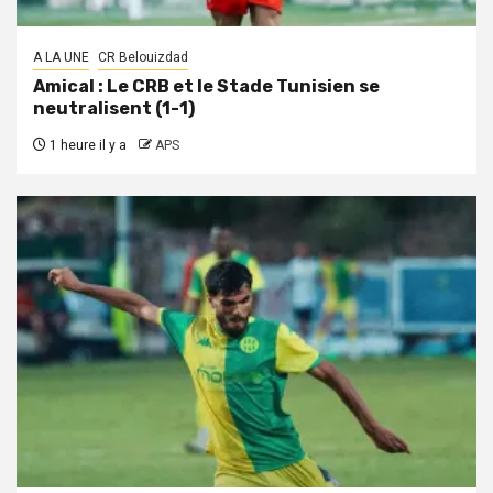
A LA UNE
CR Belouizdad
Amical : Le CRB et le Stade Tunisien se
neutralisent (1-1)
1 heure il y a
APS