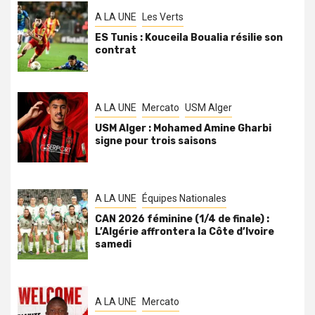
A LA UNE
Les Verts
ES Tunis : Kouceila Boualia résilie son
contrat
A LA UNE
Mercato
USM Alger
USM Alger : Mohamed Amine Gharbi
signe pour trois saisons
A LA UNE
Équipes Nationales
CAN 2026 féminine (1/4 de finale) :
L’Algérie affrontera la Côte d’Ivoire
samedi
A LA UNE
Mercato