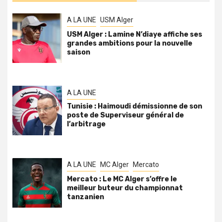
A LA UNE
USM Alger
USM Alger : Lamine N’diaye affiche ses
grandes ambitions pour la nouvelle
saison
A LA UNE
Tunisie : Haimoudi démissionne de son
poste de Superviseur général de
l’arbitrage
A LA UNE
MC Alger
Mercato
Mercato : Le MC Alger s’offre le
meilleur buteur du championnat
tanzanien