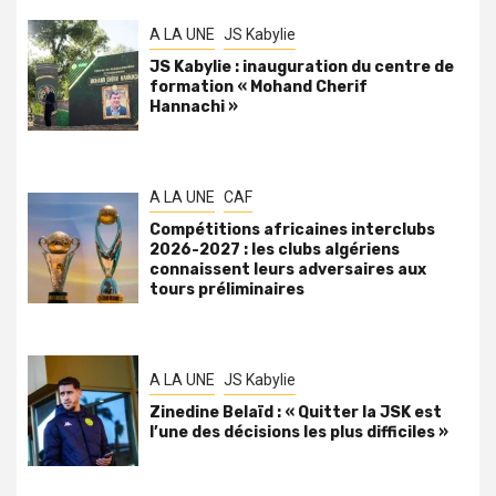
A LA UNE
JS Kabylie
JS Kabylie : inauguration du centre de
formation « Mohand Cherif
Hannachi »
A LA UNE
CAF
Compétitions africaines interclubs
2026-2027 : les clubs algériens
connaissent leurs adversaires aux
tours préliminaires
A LA UNE
JS Kabylie
Zinedine Belaïd : « Quitter la JSK est
l’une des décisions les plus difficiles »