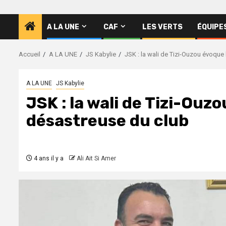
A LA UNE
CAF
LES VERTS
ÉQUIPE
Accueil
A LA UNE
JS Kabylie
JSK : la wali de Tizi-Ouzou évoque 
A LA UNE
JS Kabylie
JSK : la wali de Tizi-Ouz
désastreuse du club
4 ans il y a
Ali Ait Si Amer