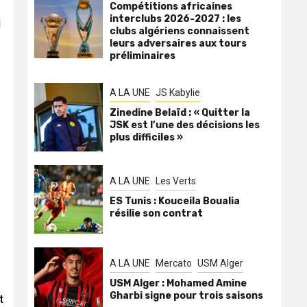
Compétitions africaines
interclubs 2026-2027 : les
i
clubs algériens connaissent
leurs adversaires aux tours
préliminaires
A LA UNE
JS Kabylie
Zinedine Belaïd : « Quitter la
JSK est l’une des décisions les
plus difficiles »
A LA UNE
Les Verts
ES Tunis : Kouceila Boualia
résilie son contrat
A LA UNE
Mercato
USM Alger
USM Alger : Mohamed Amine
Gharbi signe pour trois saisons
t