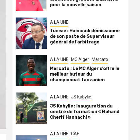
pour la nouvelle saison
A LA UNE
Tunisie : Haimoudi démissionne
de son poste de Superviseur
général de l’arbitrage
A LA UNE
MC Alger
Mercato
Mercato : Le MC Alger s’offre le
meilleur buteur du
championnat tanzanien
A LA UNE
JS Kabylie
JS Kabylie : inauguration du
centre de formation « Mohand
Cherif Hannachi »
A LA UNE
CAF