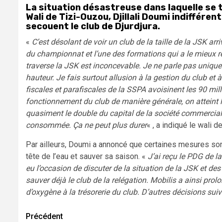
La situation désastreuse dans laquelle se tr
Wali de Tizi-Ouzou, Djillali Doumi indiffére
secouent le club de Djurdjura.
«
C’est désolant de voir un club de la taille de la JSK arr
du championnat et l’une des formations qui a le mieux r
traverse la JSK est inconcevable. Je ne parle pas unique
hauteur. Je fais surtout allusion à la gestion du club et 
fiscales et parafiscales de la SSPA avoisinent les 90 mill
fonctionnement du club de manière générale, on atteint le
quasiment le double du capital de la société commerciale
consommée. Ça ne peut plus durer
« , a indiqué le wali 
Par ailleurs, Doumi a annoncé que certaines mesures sont
tête de l’eau et sauver sa saison. «
J’ai reçu le PDG de l
eu l’occasion de discuter de la situation de la JSK et de
sauver déjà le club de la relégation. Mobilis a ainsi pro
d’oxygène à la trésorerie du club. D’autres décisions sui
Navigation
Précédent