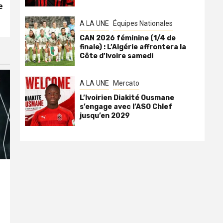
e
A LA UNE
Équipes Nationales
CAN 2026 féminine (1/4 de
finale) : L’Algérie affrontera la
Côte d’Ivoire samedi
A LA UNE
Mercato
L’Ivoirien Diakité Ousmane
s’engage avec l’ASO Chlef
jusqu’en 2029