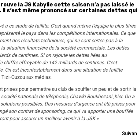
ouve la JS Kabylie cette saison n’a pas laissé le
nt. Il s’est même prononcé sur certaines dettes qu
ivé à ce stade de faillite. C’est quand même l’équipe la plus titrée
eprésenté le pays dans les compétitions internationales. Ce que
ment des résultats techniques, qui ne sont certes pas à la
à la situation financière de la société commerciale. Les dettes
iards de centimes. Si on rajoute les dettes liées au
 chiffre effroyable de 142 milliards de centimes. C’est
. On est incontestablement dans une situation de faillite
de Tizi-Ouzou aux médias.
 prises pour permettre au club de souffler un peu et de sortir la
a société nationale de téléphonie, Chawki Boukhezani ,hier. On a
s solutions possibles. Des mesures d’urgence ont été prises pour
longé son contrat de sponsoring, ce qui va apporter une bouffée
vront pour assurer un meilleur avenir à la JSK »
.
Suivan