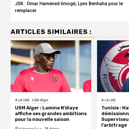
JSK : Omar Hamened limogé, Lyes Benhaha pour le
d’article
remplacer
ARTICLES SIMILAIRES :
A LA UNE
USM Alger
A LA UNE
USM Alger : Lamine N’diaye
Tunisie : H
affiche ses grandes ambitions
démissionn
pour la nouvelle saison
Superviseu
l’arbitrage