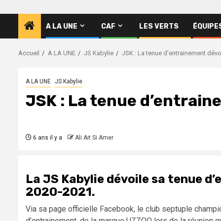
A LA UNE
CAF
LES VERTS
ÉQUIPE
Accueil
A LA UNE
JS Kabylie
JSK : La tenue d’entrainement dévoi
A LA UNE
JS Kabylie
JSK : La tenue d’entrain
6 ans il y a
Ali Ait Si Amer
La JS Kabylie dévoile sa tenue d
2020-2021.
Via sa page officielle Facebook, le club septuple champi
d’entrainement, de la marque UZZOO lors de la réunion qu