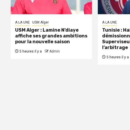
A LA UNE
USM Alger
A LA UNE
USM Alger : Lamine N’diaye
Tunisie : H
affiche ses grandes ambitions
démissionn
pour la nouvelle saison
Superviseu
l’arbitrage
5 heures il y a
Admin
5 heures il y a