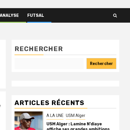
 ANALYSE
FUTSAL
RECHERCHER
Rechercher
ARTICLES RÉCENTS
e
A LA UNE
USM Alger
USM Alger : Lamine N’diaye
affiche ses grandes ambitions