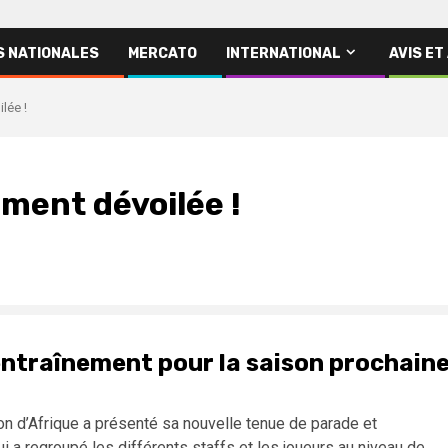
S NATIONALES
MERCATO
INTERNATIONAL
AVIS ET
lée !
ement dévoilée !
’entraînement pour la saison prochain
on d’Afrique a présenté sa nouvelle tenue de parade et
i a regroupé les différents staffs et les joueurs au niveau de