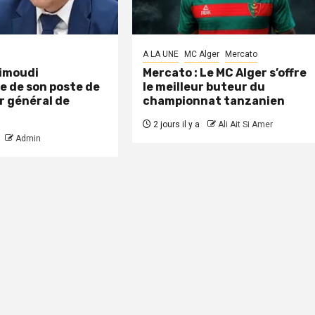
A LA UNE
MC Alger
Mercato
aimoudi
Mercato : Le MC Alger s’offre
e de son poste de
le meilleur buteur du
r général de
championnat tanzanien
2 jours il y a
Ali Ait Si Amer
Admin