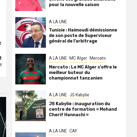
pour la nouvelle saison
A LA UNE
Tunisie : Haimoudi démissionne
de son poste de Superviseur
général de l’arbitrage
z
t
A LA UNE
MC Alger
Mercato
!
Mercato : Le MC Alger s’offre le
meilleur buteur du
championnat tanzanien
A LA UNE
JS Kabylie
JS Kabylie : inauguration du
centre de formation « Mohand
Cherif Hannachi »
A LA UNE
CAF