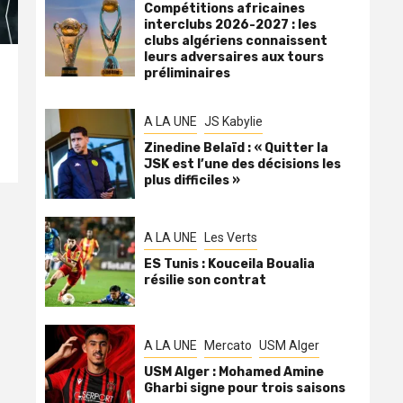
Compétitions africaines
interclubs 2026-2027 : les
clubs algériens connaissent
leurs adversaires aux tours
préliminaires
A LA UNE
JS Kabylie
Zinedine Belaïd : « Quitter la
JSK est l’une des décisions les
plus difficiles »
A LA UNE
Les Verts
ES Tunis : Kouceila Boualia
résilie son contrat
A LA UNE
Mercato
USM Alger
USM Alger : Mohamed Amine
Gharbi signe pour trois saisons