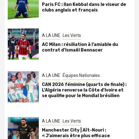
Paris FC : Ilan Kebbal dans le viseur de
clubs anglais et français
A LA UNE
Les Verts
AC Milan : résiliation à l’amiable du
contrat d’Ismaël Bennacer
A LA UNE
Équipes Nationales
CAN 2026 féminine (quarts de finale) :
L’Algérie renverse la Côte d’Ivoire et
se qualifie pour le Mondial brésilien
A LA UNE
Les Verts
Manchester City | Aït-Nouri :
« J’aimerais être plus efficace