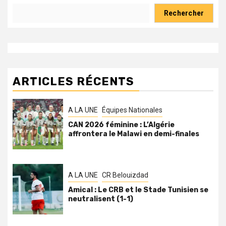
Rechercher
ARTICLES RÉCENTS
A LA UNE
Équipes Nationales
CAN 2026 féminine : L’Algérie
affrontera le Malawi en demi-finales
A LA UNE
CR Belouizdad
Amical : Le CRB et le Stade Tunisien se
neutralisent (1-1)