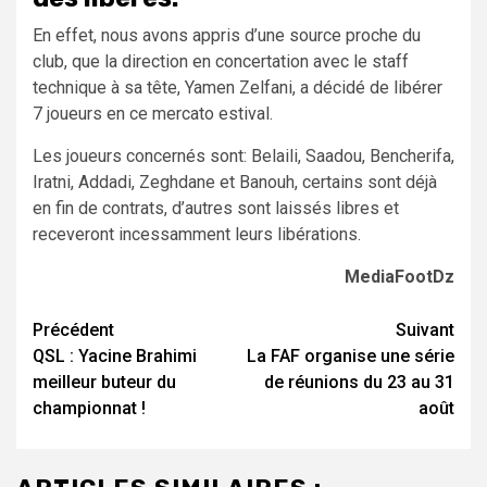
En effet, nous avons appris d’une source proche du
club, que la direction en concertation avec le staff
technique à sa tête, Yamen Zelfani, a décidé de libérer
7 joueurs en ce mercato estival.
Les joueurs concernés sont: Belaili, Saadou, Bencherifa,
Iratni, Addadi, Zeghdane et Banouh, certains sont déjà
en fin de contrats, d’autres sont laissés libres et
receveront incessamment leurs libérations.
MediaFootDz
Navigation
Précédent
Suivant
QSL : Yacine Brahimi
La FAF organise une série
d’article
meilleur buteur du
de réunions du 23 au 31
championnat !
août