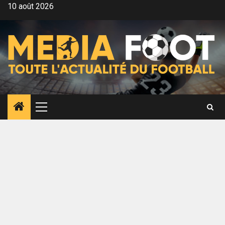
Aller
10 août 2026
au
contenu
Menu
principal