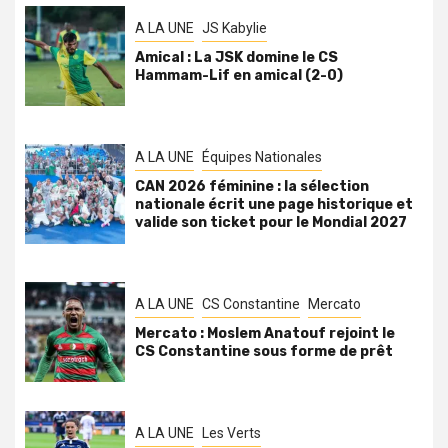
A LA UNE
JS Kabylie
Amical : La JSK domine le CS
Hammam-Lif en amical (2-0)
A LA UNE
Équipes Nationales
CAN 2026 féminine : la sélection
nationale écrit une page historique et
valide son ticket pour le Mondial 2027
A LA UNE
CS Constantine
Mercato
Mercato : Moslem Anatouf rejoint le
CS Constantine sous forme de prêt
A LA UNE
Les Verts