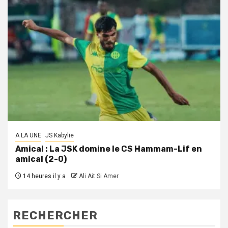
A LA UNE
JS Kabylie
Amical : La JSK domine le CS Hammam-Lif en
amical (2-0)
14 heures il y a
Ali Ait Si Amer
RECHERCHER