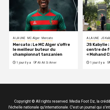
A LA UNE
MC Alger
Mercato
A LA UNE
JS Kab
Mercato : Le MC Alger s’offre
JS Kabylie 
le meilleur buteur du
centre de 
championnat tanzanien
« Mohand C
1 jour il y a
Ali Ait Si Amer
1 jour il y a
Copyright © All rights reserved. Media Foot Dz, la crédibil
l'échelle nationale qu'internationale. C'est un journal qui s