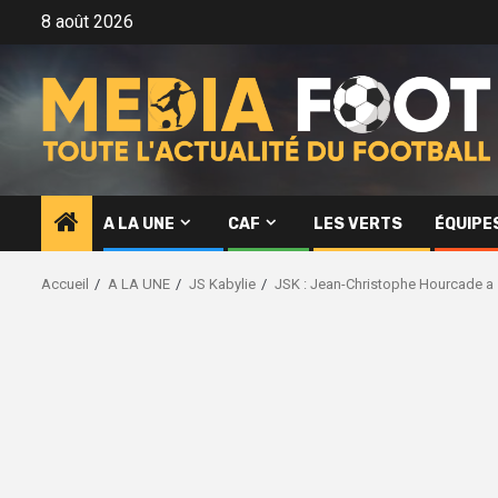
Aller
8 août 2026
au
contenu
A LA UNE
CAF
LES VERTS
ÉQUIPE
Accueil
A LA UNE
JS Kabylie
JSK : Jean-Christophe Hourcade a sa