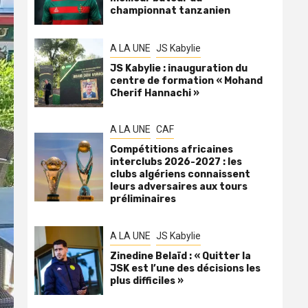
championnat tanzanien
A LA UNE
JS Kabylie
JS Kabylie : inauguration du
centre de formation « Mohand
Cherif Hannachi »
A LA UNE
CAF
Compétitions africaines
interclubs 2026-2027 : les
clubs algériens connaissent
leurs adversaires aux tours
préliminaires
A LA UNE
JS Kabylie
Zinedine Belaïd : « Quitter la
JSK est l’une des décisions les
plus difficiles »