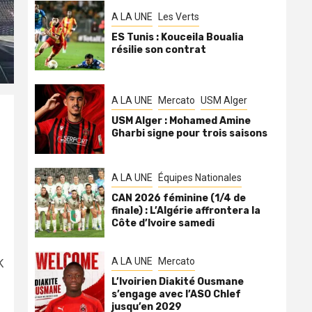
A LA UNE
Les Verts
ES Tunis : Kouceila Boualia
résilie son contrat
A LA UNE
Mercato
USM Alger
USM Alger : Mohamed Amine
Gharbi signe pour trois saisons
A LA UNE
Équipes Nationales
CAN 2026 féminine (1/4 de
finale) : L’Algérie affrontera la
Côte d’Ivoire samedi
A LA UNE
Mercato
K
L’Ivoirien Diakité Ousmane
s’engage avec l’ASO Chlef
jusqu’en 2029