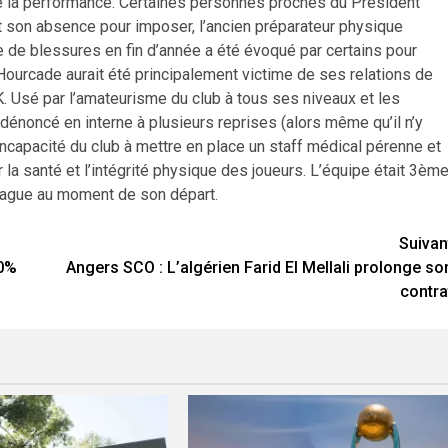
e la performance. Certaines personnes proches du Président
t son absence pour imposer, l’ancien préparateur physique
 de blessures en fin d’année a été évoqué par certains pour
ue Hourcade aurait été principalement victime de ses relations de
K. Usé par l’amateurisme du club à tous ses niveaux et les
dénoncé en interne à plusieurs reprises (alors même qu’il n’y
incapacité du club à mettre en place un staff médical pérenne et
a santé et l’intégrité physique des joueurs. L’équipe était 3èm
eague au moment de son départ.
Suivan
50%
Angers SCO : L’algérien Farid El Mellali prolonge so
contra