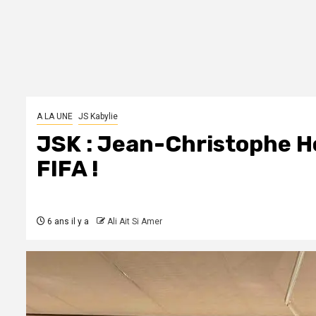
A LA UNE
JS Kabylie
JSK : Jean-Christophe Hou
FIFA !
6 ans il y a
Ali Ait Si Amer