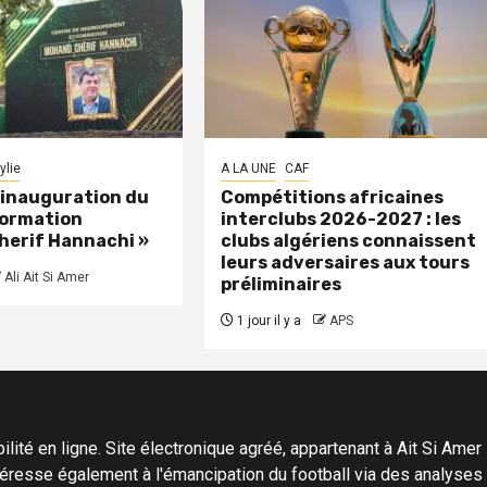
ylie
A LA UNE
CAF
: inauguration du
Compétitions africaines
formation
interclubs 2026-2027 : les
herif Hannachi »
clubs algériens connaissent
leurs adversaires aux tours
Ali Ait Si Amer
préliminaires
1 jour il y a
APS
ité en ligne. Site électronique agréé, appartenant à Ait Si Amer Pro
'intéresse également à l'émancipation du football via des analyse