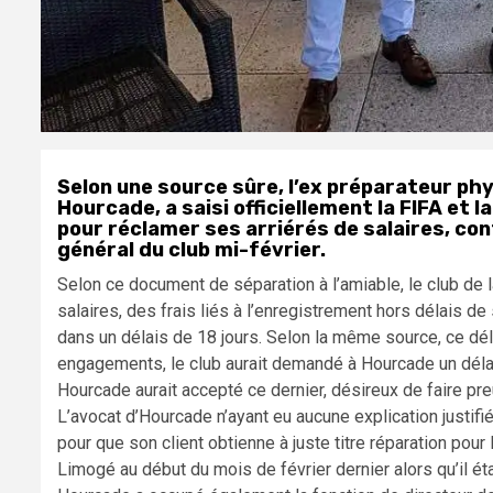
Selon une source sûre, l’ex préparateur ph
Hourcade, a saisi officiellement la FIFA et l
pour réclamer ses arriérés de salaires, co
général du club mi-février.
Selon ce document de séparation à l’amiable, le club de
salaires, des frais liés à l’enregistrement hors délais de s
dans un délais de 18 jours. Selon la même source, ce déla
engagements, le club aurait demandé à Hourcade un délais
Hourcade aurait accepté ce dernier, désireux de faire pr
L’avocat d’Hourcade n’ayant eu aucune explication justifié
pour que son client obtienne à juste titre réparation pour l
Limogé au début du mois de février dernier alors qu’il 