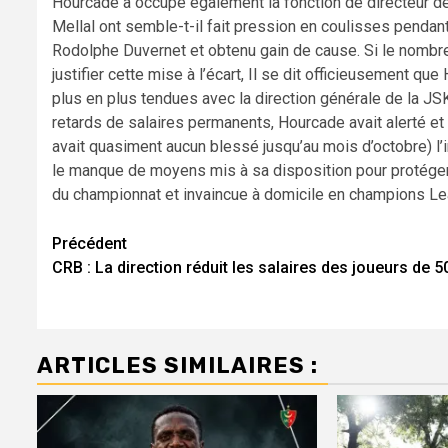
Hourcade a occupé également la fonction de directeur d
Mellal ont semble-t-il fait pression en coulisses pendan
Rodolphe Duvernet et obtenu gain de cause. Si le nombre
justifier cette mise à l’écart, Il se dit officieusement q
plus en plus tendues avec la direction générale de la JS
retards de salaires permanents, Hourcade avait alerté et 
avait quasiment aucun blessé jusqu’au mois d’octobre) l’
le manque de moyens mis à sa disposition pour protéger l
du championnat et invaincue à domicile en champions L
Navigation
Précédent
CRB : La direction réduit les salaires des joueurs de 
d’article
ARTICLES SIMILAIRES :