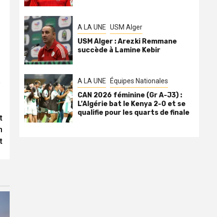
A LA UNE
USM Alger
USM Alger : Arezki Remmane
succède à Lamine Kebir
A LA UNE
Équipes Nationales
e
CAN 2026 féminine (Gr A-J3) :
L’Algérie bat le Kenya 2-0 et se
qualifie pour les quarts de finale
t
n
t