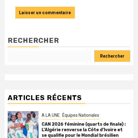
RECHERCHER
Rechercher
ARTICLES RÉCENTS
A LA UNE
Équipes Nationales
CAN 2026 féminine (quarts de finale) :
L’Algérie renverse la Côte d’Ivoire et
se qualifie pour le Mondial brésilien