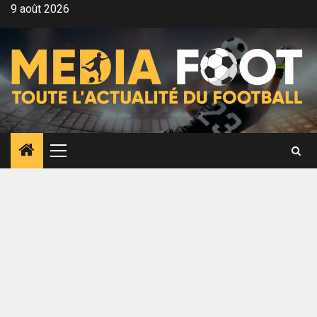
Aller
9 août 2026
au
contenu
Menu
principal