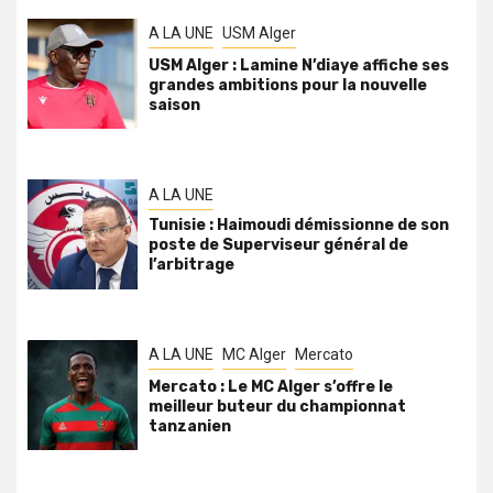
A LA UNE
USM Alger
USM Alger : Lamine N’diaye affiche ses
grandes ambitions pour la nouvelle
saison
A LA UNE
Tunisie : Haimoudi démissionne de son
poste de Superviseur général de
l’arbitrage
A LA UNE
MC Alger
Mercato
Mercato : Le MC Alger s’offre le
meilleur buteur du championnat
tanzanien