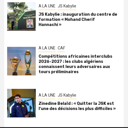
A LA UNE
JS Kabylie
JS Kabylie : inauguration du centre de
formation « Mohand Cherif
Hannachi »
A LA UNE
CAF
Compétitions africaines interclubs
2026-2027 : les clubs algériens
connaissent leurs adversaires aux
tours préliminaires
A LA UNE
JS Kabylie
Zinedine Belaïd : « Quitter la JSK est
l’une des décisions les plus difficiles »