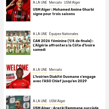
A LA UNE
Mercato
USM Alger
USM Alger : Mohamed Amine Gharbi
signe pour trois saisons
A LA UNE
Équipes Nationales
CAN 2026 féminine (1/4 de finale) :
L’Algérie affrontera la Côte d’Ivoire
samedi
A LA UNE
Mercato
L’Ivoirien Diakité Ousmane s’engage
avec l’ASO Chlef jusqu’en 2029
A LA UNE
USM Alger
USM Alger : Arezki Remmane succède