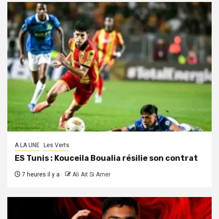
A LA UNE
Les Verts
ES Tunis : Kouceila Boualia résilie son contrat
7 heures il y a
Ali Ait Si Amer