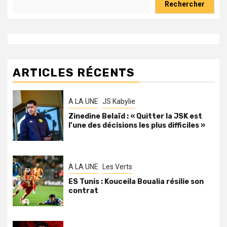
Rechercher
ARTICLES RÉCENTS
A LA UNE
JS Kabylie
Zinedine Belaïd : « Quitter la JSK est
l’une des décisions les plus difficiles »
A LA UNE
Les Verts
ES Tunis : Kouceila Boualia résilie son
contrat