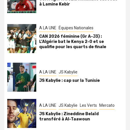
à Lamine Kebir
A LA UNE
Équipes Nationales
CAN 2026 féminine (Gr A-J3) :
L’Algérie bat le Kenya 2-0 et se
qualifie pour les quarts de finale
A LA UNE
JS Kabylie
JS Kabylie : cap sur la Tunisie
A LA UNE
JS Kabylie
Les Verts
Mercato
JS Kabylie : Zineddine Belaïd
transféré à Al-Taawoun