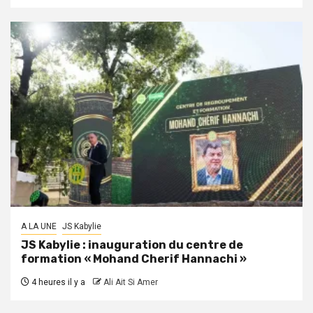
A LA UNE
JS Kabylie
JS Kabylie : inauguration du centre de
formation « Mohand Cherif Hannachi »
4 heures il y a
Ali Ait Si Amer