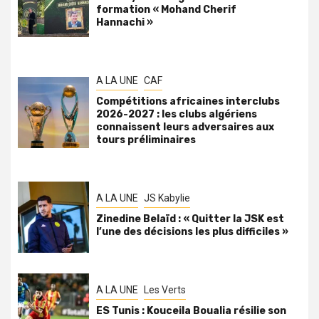
formation « Mohand Cherif
Hannachi »
A LA UNE
CAF
Compétitions africaines interclubs
2026-2027 : les clubs algériens
connaissent leurs adversaires aux
tours préliminaires
A LA UNE
JS Kabylie
Zinedine Belaïd : « Quitter la JSK est
l’une des décisions les plus difficiles »
A LA UNE
Les Verts
ES Tunis : Kouceila Boualia résilie son