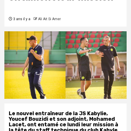
3 ans il y a
Ali Ait Si Amer
Le nouvel entraîneur de la JS Kabylie,
Youcef Bouzidi et son adjoint, Mohamed
Lacet, ont entamé ce lundi leur mission à
la tête du staff technique du club Kabyle.