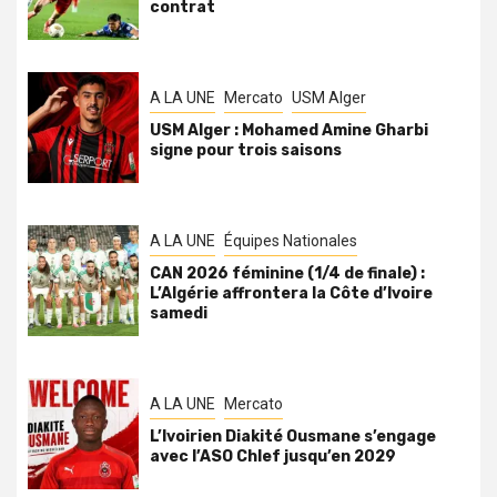
contrat
A LA UNE
Mercato
USM Alger
USM Alger : Mohamed Amine Gharbi
signe pour trois saisons
A LA UNE
Équipes Nationales
CAN 2026 féminine (1/4 de finale) :
L’Algérie affrontera la Côte d’Ivoire
samedi
A LA UNE
Mercato
L’Ivoirien Diakité Ousmane s’engage
avec l’ASO Chlef jusqu’en 2029