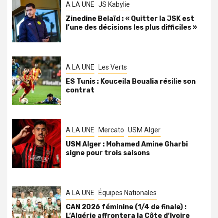
A LA UNE
JS Kabylie
Zinedine Belaïd : « Quitter la JSK est
l’une des décisions les plus difficiles »
A LA UNE
Les Verts
ES Tunis : Kouceila Boualia résilie son
contrat
A LA UNE
Mercato
USM Alger
USM Alger : Mohamed Amine Gharbi
signe pour trois saisons
A LA UNE
Équipes Nationales
CAN 2026 féminine (1/4 de finale) :
L’Algérie affrontera la Côte d’Ivoire