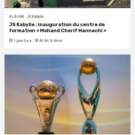
A LA UNE
JS Kabylie
JS Kabylie : inauguration du centre de
formation « Mohand Cherif Hannachi »
1 jour il y a
Ali Ait Si Amer