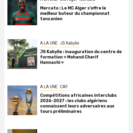
Mercato : Le MC Alger s’offre le
meilleur buteur du championnat
tanzanien
A LA UNE
JS Kabylie
JS Kabylie : inauguration du centre de
formation « Mohand Cherif
Hannachi »
A LA UNE
CAF
Compétitions africaines interclubs
2026-2027 : les clubs algériens
connaissent leurs adversaires aux
tours préliminaires