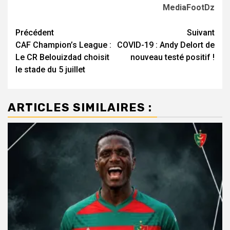
MediaFootDz
Navigation
Précédent
Suivant
CAF Champion’s League :
COVID-19 : Andy Delort de
d’article
Le CR Belouizdad choisit
nouveau testé positif !
le stade du 5 juillet
ARTICLES SIMILAIRES :