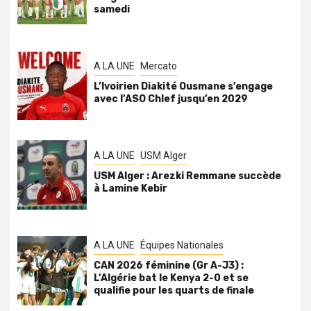
samedi
A LA UNE
Mercato
L’Ivoirien Diakité Ousmane s’engage
avec l’ASO Chlef jusqu’en 2029
A LA UNE
USM Alger
USM Alger : Arezki Remmane succède
à Lamine Kebir
A LA UNE
Équipes Nationales
CAN 2026 féminine (Gr A-J3) :
L’Algérie bat le Kenya 2-0 et se
qualifie pour les quarts de finale