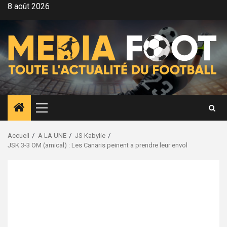
Aller
8 août 2026
au
contenu
Menu
principal
Accueil
A LA UNE
JS Kabylie
JSK 3-3 OM (amical) : Les Canaris peinent a prendre leur envol