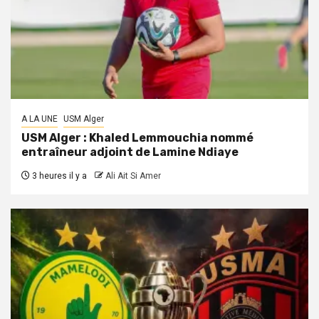
A LA UNE
USM Alger
USM Alger : Khaled Lemmouchia nommé
entraîneur adjoint de Lamine Ndiaye
3 heures il y a
Ali Ait Si Amer