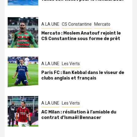
A LA UNE
CS Constantine
Mercato
Mercato : Moslem Anatouf rejoint le
CS Constantine sous forme de prêt
A LA UNE
Les Verts
Paris FC : Ilan Kebbal dans le viseur de
clubs anglais et français
A LA UNE
Les Verts
AC Milan : résiliation à l’amiable du
contrat d’Ismaël Bennacer