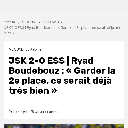
Accueil
A LA UNE
JS Kabylie
JSK 2-0 ESS | Ryad Boudebouz : « Garder la 2e place, ce serait déjà très
bien »
A LA UNE
JS Kabylie
JSK 2-0 ESS | Ryad
Boudebouz : « Garder la
2e place, ce serait déjà
très bien »
1 an il y a
Ali Ait Si Amer