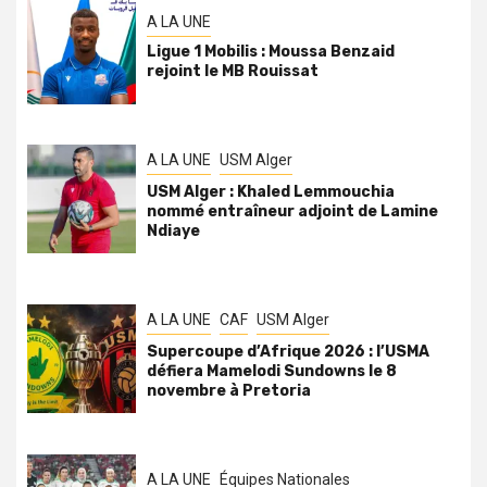
A LA UNE
Ligue 1 Mobilis : Moussa Benzaid
rejoint le MB Rouissat
A LA UNE
USM Alger
USM Alger : Khaled Lemmouchia
nommé entraîneur adjoint de Lamine
Ndiaye
A LA UNE
CAF
USM Alger
Supercoupe d’Afrique 2026 : l’USMA
défiera Mamelodi Sundowns le 8
novembre à Pretoria
A LA UNE
Équipes Nationales