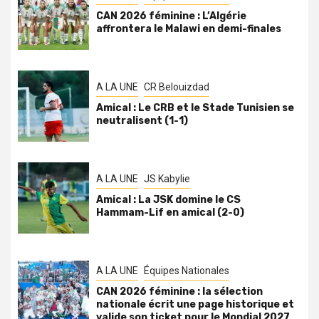
CAN 2026 féminine : L’Algérie
affrontera le Malawi en demi-finales
A LA UNE
CR Belouizdad
Amical : Le CRB et le Stade Tunisien se
neutralisent (1-1)
A LA UNE
JS Kabylie
Amical : La JSK domine le CS
Hammam-Lif en amical (2-0)
A LA UNE
Équipes Nationales
CAN 2026 féminine : la sélection
nationale écrit une page historique et
valide son ticket pour le Mondial 2027