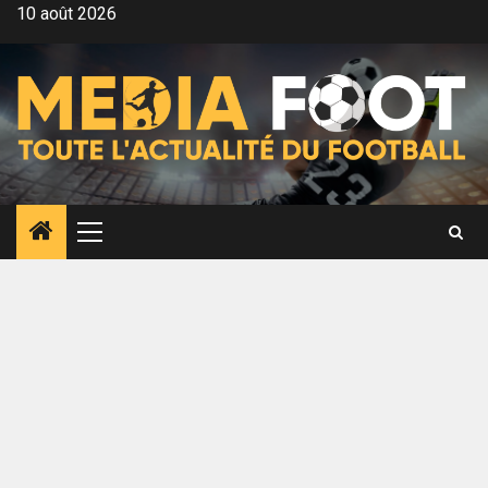
Aller
10 août 2026
au
contenu
Menu
principal