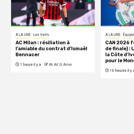
A LA UNE
Les Verts
A LA UNE
Équipe
AC Milan : résiliation à
CAN 2026 f
l’amiable du contrat d’Ismaël
de finale) :
Bennacer
la Côte d’Iv
pour le Mon
1 heure il y a
Ali Ait Si Amer
16 heures il y 