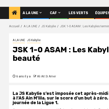
A LA UNE
CAF
LES VERTS
ÉQUIPE
Accueil
A LA UNE
JS Kabylie
JSK 1-0 ASAM : Les Kabyles termin
A LA UNE
JS Kabylie
JSK 1-0 ASAM : Les Kabyl
beauté
6 ans il y a
Ali Ait Si Amer
La JS Kabylie s’est imposée cet après-mid
à l’AS Ain M’lila, sur le score d’un but à z
journée de la Ligue 1.