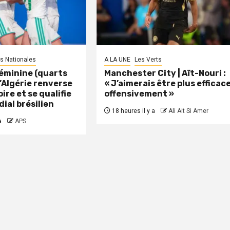
s Nationales
A LA UNE
Les Verts
éminine (quarts
Manchester City | Aït-Nouri :
 L’Algérie renverse
« J’aimerais être plus efficac
oire et se qualifie
offensivement »
dial brésilien
18 heures il y a
Ali Ait Si Amer
a
APS