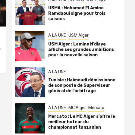
USMA : Mohamed El Amine
Ramdaoui signe pour trois
saisons
A LA UNE
USM Alger
USM Alger : Lamine N’diaye
e
affiche ses grandes ambitions
pour la nouvelle saison
A LA UNE
Tunisie : Haimoudi démissionne
de son poste de Superviseur
général de l’arbitrage
A LA UNE
MC Alger
Mercato
Mercato : Le MC Alger s’offre le
meilleur buteur du
championnat tanzanien