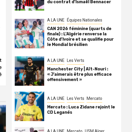
du contrat d’Ismaël Bennacer
A LA UNE
Équipes Nationales
e
CAN 2026 féminine (quarts de
finale) : L’Algérie renverse la
Côte d’Ivoire et se qualifie pour
le Mondial brésilien
t
A LA UNE
Les Verts
e
Manchester City | Aït-Nouri :
é
« J’aimerais être plus efficace
offensivement »
A LA UNE
Les Verts
Mercato
Mercato : Luca Zidane rejoint le
CD Leganés
A LA UNE
Mercato
USM Alger