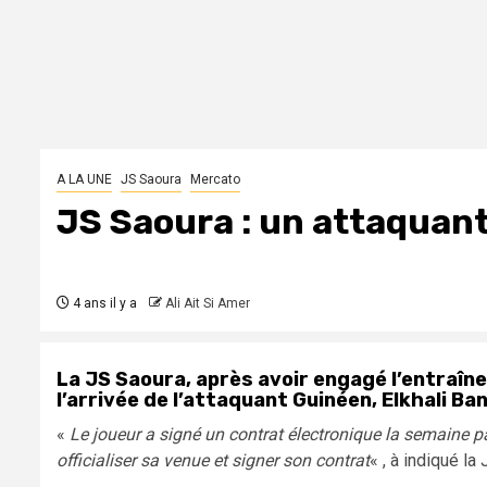
A LA UNE
JS Saoura
Mercato
JS Saoura : un attaquan
4 ans il y a
Ali Ait Si Amer
La JS Saoura, après avoir engagé l’entraîneu
l’arrivée de l’attaquant Guinéen, Elkhali Ba
«
Le joueur a signé un contrat électronique la semaine p
officialiser sa venue et signer son contrat
« , à indiqué la