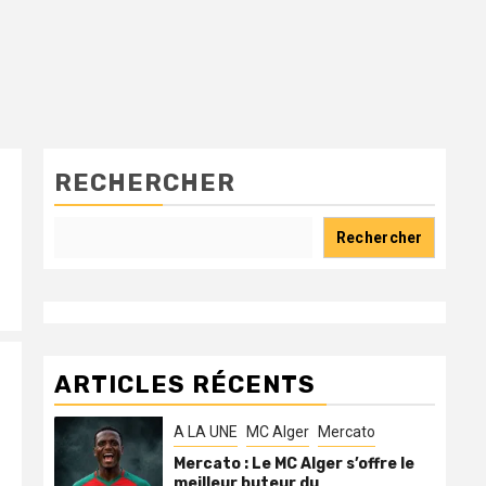
RECHERCHER
Rechercher
ARTICLES RÉCENTS
A LA UNE
MC Alger
Mercato
Mercato : Le MC Alger s’offre le
meilleur buteur du