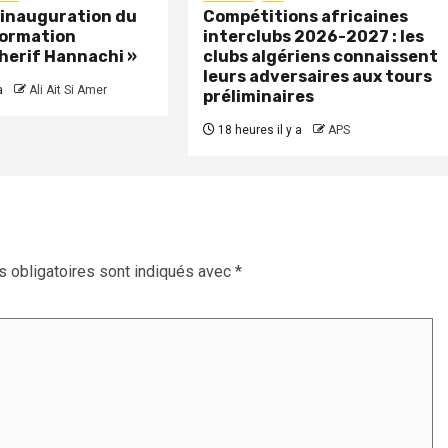
: inauguration du
Compétitions africaines
formation
interclubs 2026-2027 : les
herif Hannachi »
clubs algériens connaissent
leurs adversaires aux tours
a
Ali Ait Si Amer
préliminaires
18 heures il y a
APS
 obligatoires sont indiqués avec
*