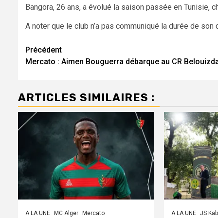
Bangora, 26 ans, a évolué la saison passée en Tunisie, che
A noter que le club n’a pas communiqué la durée de son c
Navigation
Précédent
Mercato : Aimen Bouguerra débarque au CR Belouizd
d’article
ARTICLES SIMILAIRES :
A LA UNE
MC Alger
Mercato
A LA UNE
JS Kab