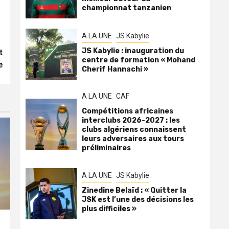
championnat tanzanien
A LA UNE
JS Kabylie
JS Kabylie : inauguration du
t
centre de formation « Mohand
e
Cherif Hannachi »
A LA UNE
CAF
Compétitions africaines
interclubs 2026-2027 : les
clubs algériens connaissent
leurs adversaires aux tours
préliminaires
A LA UNE
JS Kabylie
Zinedine Belaïd : « Quitter la
JSK est l’une des décisions les
plus difficiles »