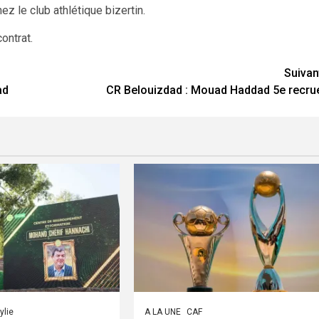
z le club athlétique bizertin.
ontrat.
Suivan
ad
CR Belouizdad : Mouad Haddad 5e recru
ylie
A LA UNE
CAF