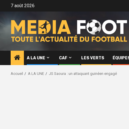
Aller
7 août 2026
au
contenu
A LA UNE
CAF
LES VERTS
ÉQUIPE
Accueil
A LA UNE
JS Saoura : un attaquant guinéen engagé