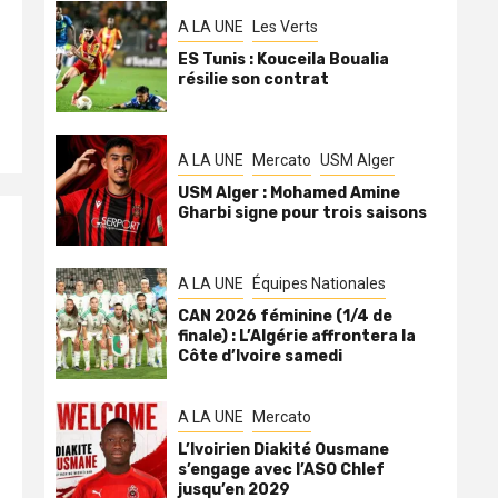
A LA UNE
Les Verts
ES Tunis : Kouceila Boualia
résilie son contrat
A LA UNE
Mercato
USM Alger
USM Alger : Mohamed Amine
Gharbi signe pour trois saisons
A LA UNE
Équipes Nationales
CAN 2026 féminine (1/4 de
finale) : L’Algérie affrontera la
Côte d’Ivoire samedi
A LA UNE
Mercato
L’Ivoirien Diakité Ousmane
s’engage avec l’ASO Chlef
jusqu’en 2029