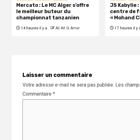
Mercato : Le MC Alger s’offre
JS Kabylie 
le meilleur buteur du
centre de 
championnat tanzanien
« Mohand C
14 heures il y a
Ali Ait Si Amer
17 heures il y 
Laisser un commentaire
Votre adresse e-mail ne sera pas publiée.
Les champs
Commentaire
*