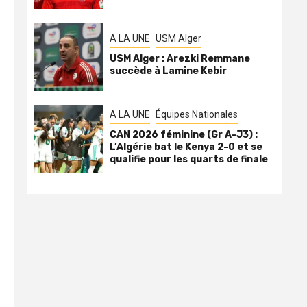
A LA UNE
USM Alger
USM Alger : Arezki Remmane
succède à Lamine Kebir
A LA UNE
Équipes Nationales
CAN 2026 féminine (Gr A-J3) :
L’Algérie bat le Kenya 2-0 et se
qualifie pour les quarts de finale