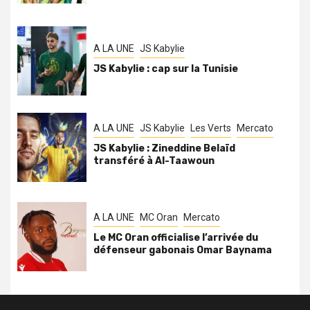
A LA UNE
JS Kabylie
JS Kabylie : cap sur la Tunisie
A LA UNE
JS Kabylie
Les Verts
Mercato
JS Kabylie : Zineddine Belaïd
transféré à Al-Taawoun
A LA UNE
MC Oran
Mercato
Le MC Oran officialise l’arrivée du
défenseur gabonais Omar Baynama