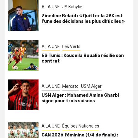
A LA UNE
JS Kabylie
Zinedine Belaïd : « Quitter la JSK est
l’une des décisions les plus difficiles »
A LA UNE
Les Verts
ES Tunis : Kouceila Boualia résilie son
contrat
A LA UNE
Mercato
USM Alger
USM Alger : Mohamed Amine Gharbi
signe pour trois saisons
A LA UNE
Équipes Nationales
CAN 2026 féminine (1/4 de finale) :