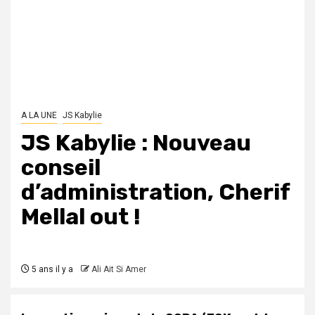
A LA UNE
JS Kabylie
JS Kabylie : Nouveau
conseil
d’administration, Cherif
Mellal out !
5 ans il y a
Ali Ait Si Amer