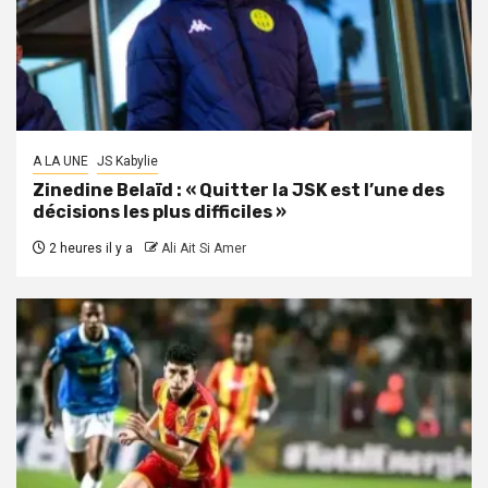
A LA UNE
JS Kabylie
Zinedine Belaïd : « Quitter la JSK est l’une des
décisions les plus difficiles »
2 heures il y a
Ali Ait Si Amer