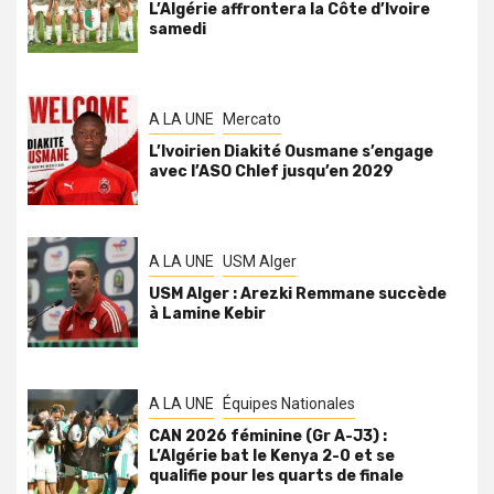
L’Algérie affrontera la Côte d’Ivoire
samedi
A LA UNE
Mercato
L’Ivoirien Diakité Ousmane s’engage
avec l’ASO Chlef jusqu’en 2029
A LA UNE
USM Alger
USM Alger : Arezki Remmane succède
à Lamine Kebir
A LA UNE
Équipes Nationales
CAN 2026 féminine (Gr A-J3) :
L’Algérie bat le Kenya 2-0 et se
qualifie pour les quarts de finale