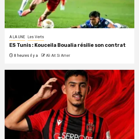
A LA UNE
Les Verts
ES Tunis : Kouceila Boualia résilie son contrat
8 heures il y a
Ali Ait Si Amer