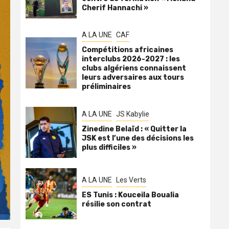
Cherif Hannachi »
A LA UNE
CAF
Compétitions africaines
interclubs 2026-2027 : les
clubs algériens connaissent
leurs adversaires aux tours
préliminaires
A LA UNE
JS Kabylie
Zinedine Belaïd : « Quitter la
JSK est l’une des décisions les
plus difficiles »
A LA UNE
Les Verts
ES Tunis : Kouceila Boualia
résilie son contrat