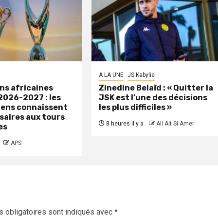
A LA UNE
JS Kabylie
ns africaines
Zinedine Belaïd : « Quitter la
2026-2027 : les
JSK est l’une des décisions
iens connaissent
les plus difficiles »
saires aux tours
8 heures il y a
Ali Ait Si Amer
es
APS
 obligatoires sont indiqués avec
*