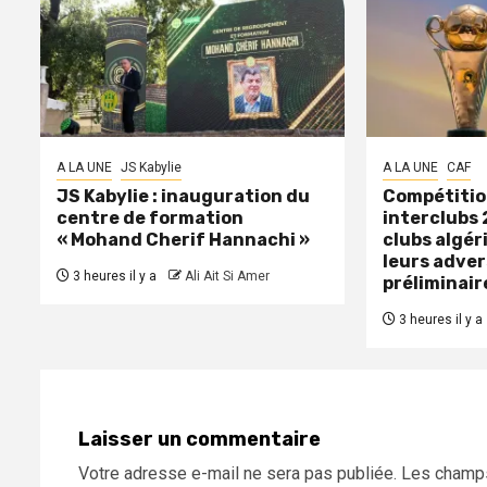
A LA UNE
JS Kabylie
A LA UNE
CAF
JS Kabylie : inauguration du
Compétitio
centre de formation
interclubs 
« Mohand Cherif Hannachi »
clubs algér
leurs adver
3 heures il y a
Ali Ait Si Amer
préliminair
3 heures il y a
Laisser un commentaire
Votre adresse e-mail ne sera pas publiée.
Les champs