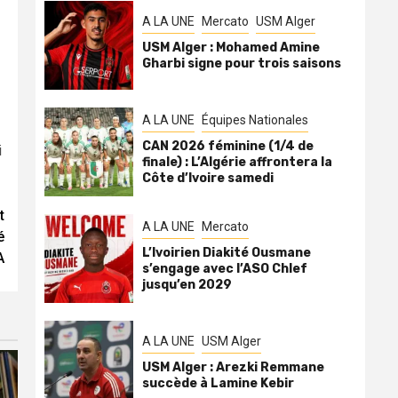
A LA UNE
Mercato
USM Alger
USM Alger : Mohamed Amine
Gharbi signe pour trois saisons
A LA UNE
Équipes Nationales
CAN 2026 féminine (1/4 de
i
finale) : L’Algérie affrontera la
Côte d’Ivoire samedi
t
A LA UNE
Mercato
é
L’Ivoirien Diakité Ousmane
A
s’engage avec l’ASO Chlef
jusqu’en 2029
A LA UNE
USM Alger
USM Alger : Arezki Remmane
succède à Lamine Kebir