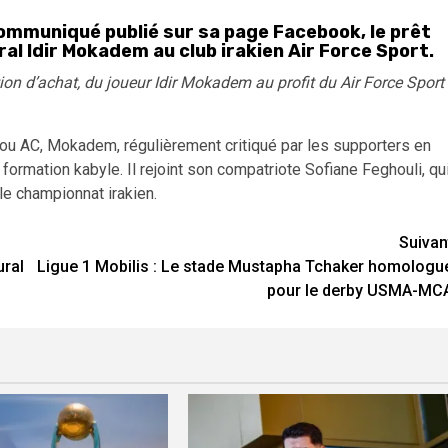
communiqué publié sur sa page Facebook, le prêt
al Idir Mokadem au club irakien Air Force Sport.
ion d’achat, du joueur Idir Mokadem au profit du Air Force Sport
dou AC, Mokadem, régulièrement critiqué par les supporters en
 formation kabyle. Il rejoint son compatriote Sofiane Feghouli, qu
e championnat irakien.
Suivan
ural
Ligue 1 Mobilis : Le stade Mustapha Tchaker homologu
pour le derby USMA-MC