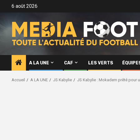
Aller
6 août 2026
au
contenu
A LA UNE
CAF
LES VERTS
ÉQUIPE
Accueil
A LA UNE
JS Kabylie
JS Kabylie : Mokadem prêté pour un