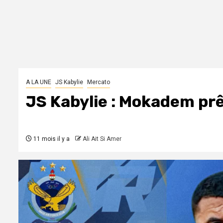
A LA UNE
JS Kabylie
Mercato
JS Kabylie : Mokadem prê
11 mois il y a
Ali Ait Si Amer