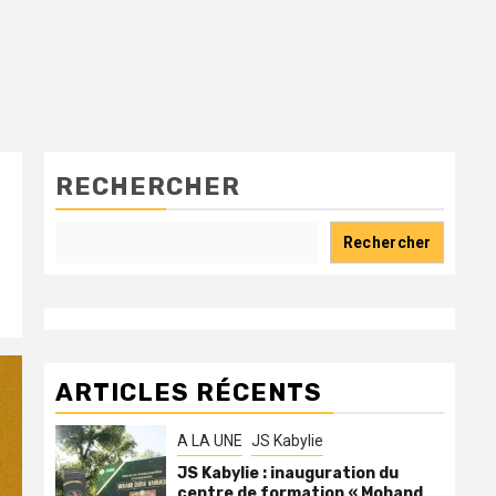
RECHERCHER
Rechercher
ARTICLES RÉCENTS
A LA UNE
JS Kabylie
JS Kabylie : inauguration du
centre de formation « Mohand