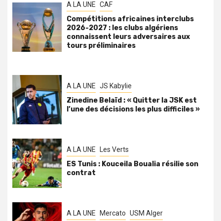
A LA UNE
CAF
Compétitions africaines interclubs
2026-2027 : les clubs algériens
connaissent leurs adversaires aux
tours préliminaires
A LA UNE
JS Kabylie
Zinedine Belaïd : « Quitter la JSK est
l’une des décisions les plus difficiles »
A LA UNE
Les Verts
ES Tunis : Kouceila Boualia résilie son
contrat
A LA UNE
Mercato
USM Alger