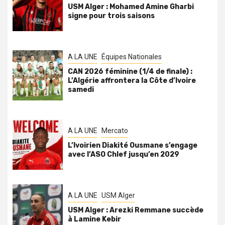
USM Alger : Mohamed Amine Gharbi
signe pour trois saisons
A LA UNE
Équipes Nationales
CAN 2026 féminine (1/4 de finale) :
L’Algérie affrontera la Côte d’Ivoire
samedi
A LA UNE
Mercato
L’Ivoirien Diakité Ousmane s’engage
avec l’ASO Chlef jusqu’en 2029
A LA UNE
USM Alger
USM Alger : Arezki Remmane succède
à Lamine Kebir