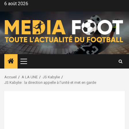
Aller
6 août 2026
au
contenu
Menu
principal
Accueil
A LA UNE
JS Kabylie
JS Kabylie : la direction appelle à l’unité et met en garde