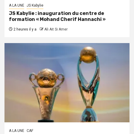
A LA UNE
JS Kabylie
JS Kabylie : inauguration du centre de
formation « Mohand Cherif Hannachi »
2 heures il y a
Ali Ait Si Amer
A LA UNE
CAF