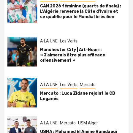
CAN 2026 féminine (quarts de finale) :
L’Algérie renverse la Côte d’Ivoire et
se qualifie pour le Mondial brésilien
A LA UNE
Les Verts
Manchester City | Aït-Nouri :
« J’aimerais être plus efficace
offensivement »
A LA UNE
Les Verts
Mercato
Mercato : Luca Zidane rejoint le CD
Leganés
A LA UNE
Mercato
USM Alger
USMA : Mohamed El Amine Ramdaoui