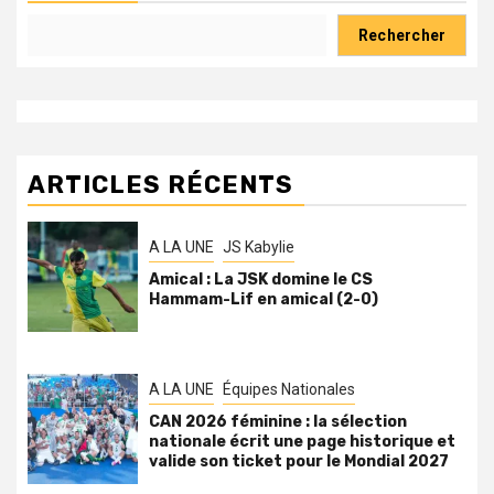
Rechercher
ARTICLES RÉCENTS
A LA UNE
JS Kabylie
Amical : La JSK domine le CS
Hammam-Lif en amical (2-0)
A LA UNE
Équipes Nationales
CAN 2026 féminine : la sélection
nationale écrit une page historique et
valide son ticket pour le Mondial 2027