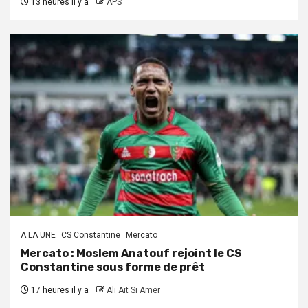
13 heures il y a
APS
A LA UNE
CS Constantine
Mercato
Mercato : Moslem Anatouf rejoint le CS
Constantine sous forme de prêt
17 heures il y a
Ali Ait Si Amer