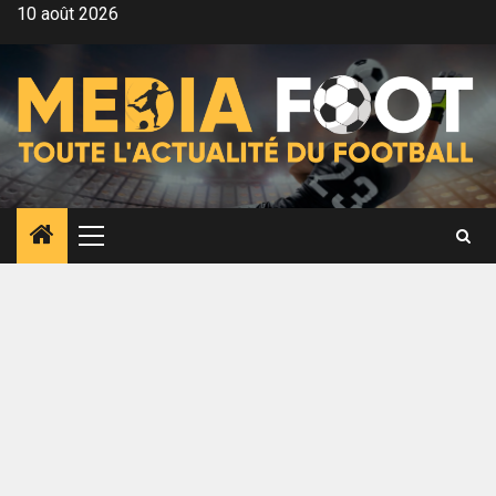
Aller
10 août 2026
au
contenu
Menu
principal