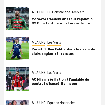
A LA UNE
CS Constantine
Mercato
Mercato : Moslem Anatouf rejoint le
CS Constantine sous forme de prêt
A LA UNE
Les Verts
Paris FC : Ilan Kebbal dans le viseur de
clubs anglais et français
A LA UNE
Les Verts
AC Milan : résiliation à l’amiable du
contrat d’Ismaël Bennacer
A LA UNE
Équipes Nationales