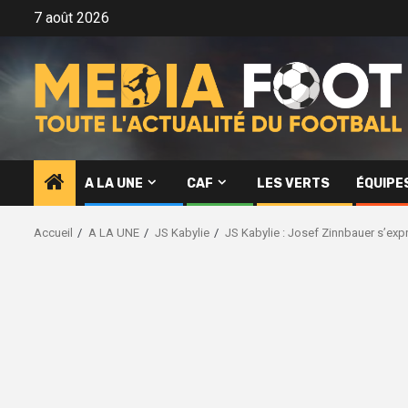
Aller
7 août 2026
au
contenu
A LA UNE
CAF
LES VERTS
ÉQUIPE
Accueil
A LA UNE
JS Kabylie
JS Kabylie : Josef Zinnbauer s’expr