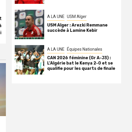
A LA UNE
USM Alger
t
à
USM Alger : Arezki Remmane
succède à Lamine Kebir
i
A LA UNE
Équipes Nationales
CAN 2026 féminine (Gr A-J3) :
L’Algérie bat le Kenya 2-0 et se
qualifie pour les quarts de finale