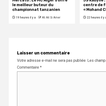
Mercato : Le MC Alger s’offre
JS Kabylie 
le meilleur buteur du
centre de 
championnat tanzanien
« Mohand C
19 heures il y a
Ali Ait Si Amer
22 heures il y 
Laisser un commentaire
Votre adresse e-mail ne sera pas publiée.
Les champs
Commentaire
*