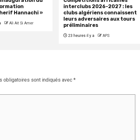
: inauguration du
Compétitions africaines
formation
interclubs 2026-2027 : les
herif Hannachi »
clubs algériens connaissent
leurs adversaires aux tours
a
Ali Ait Si Amer
préliminaires
23 heures il y a
APS
 obligatoires sont indiqués avec
*