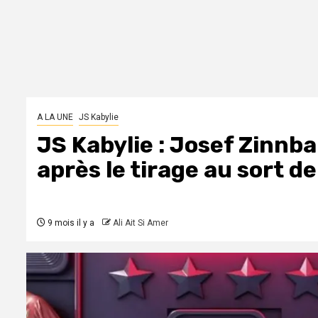
A LA UNE
JS Kabylie
JS Kabylie : Josef Zinnba
après le tirage au sort de
9 mois il y a
Ali Ait Si Amer