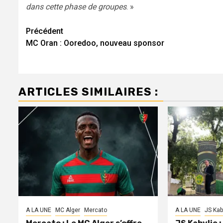
dans cette phase de groupes
. »
Navigation
Précédent
MC Oran : Ooredoo, nouveau sponsor
d’article
ARTICLES SIMILAIRES :
A LA UNE
MC Alger
Mercato
A LA UNE
JS Kab