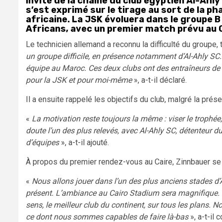
Invité de la chaîne du club égyptien Al-Ahly
s’est exprimé sur le tirage au sort de la p
africaine. La JSK évoluera dans le groupe B
Africans, avec un premier match prévu au C
Le technicien allemand a reconnu la difficulté du groupe,
un groupe difficile, en présence notamment d’Al-Ahly SC. 
équipe au Maroc. Ces deux clubs ont des entraîneurs de q
pour la JSK et pour moi-même
», a-t-il déclaré.
Il a ensuite rappelé les objectifs du club, malgré la prés
«
La motivation reste toujours la même : viser le trophé
doute l’un des plus relevés, avec Al-Ahly SC, détenteur du
d’équipes
», a-t-il ajouté.
À propos du premier rendez-vous au Caire, Zinnbauer se 
«
Nous allons jouer dans l’un des plus anciens stades d’
présent. L’ambiance au Cairo Stadium sera magnifique. M
sens, le meilleur club du continent, sur tous les plans.
ce dont nous sommes capables de faire là-bas
», a-t-il 