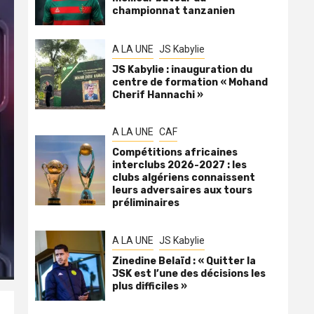
championnat tanzanien
A LA UNE
JS Kabylie
JS Kabylie : inauguration du
centre de formation « Mohand
Cherif Hannachi »
A LA UNE
CAF
Compétitions africaines
interclubs 2026-2027 : les
clubs algériens connaissent
leurs adversaires aux tours
préliminaires
A LA UNE
JS Kabylie
Zinedine Belaïd : « Quitter la
JSK est l’une des décisions les
plus difficiles »