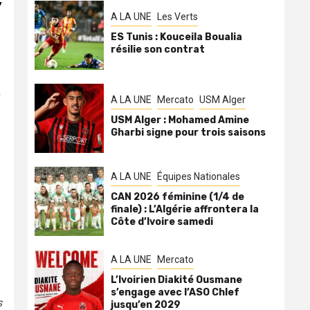
,
A LA UNE
Les Verts
ES Tunis : Kouceila Boualia
résilie son contrat
A LA UNE
Mercato
USM Alger
USM Alger : Mohamed Amine
Gharbi signe pour trois saisons
A LA UNE
Équipes Nationales
CAN 2026 féminine (1/4 de
finale) : L’Algérie affrontera la
Côte d’Ivoire samedi
A LA UNE
Mercato
L’Ivoirien Diakité Ousmane
s’engage avec l’ASO Chlef
s
jusqu’en 2029