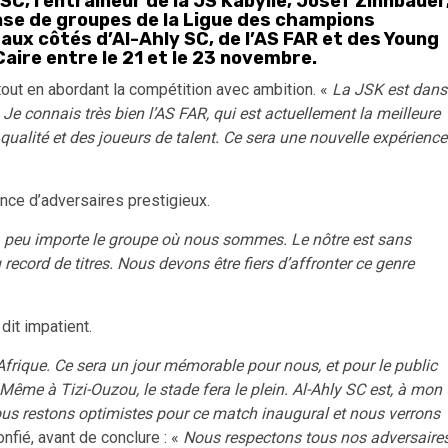
 SC, l’entraîneur de la JS Kabylie, Josef Zinnbauer
hase de groupes de la Ligue des champions
 aux côtés d’Al-Ahly SC, de l’AS FAR et des Young
aire entre le 21 et le 23 novembre.
 tout en abordant la compétition avec ambition. «
La JSK est dans
Je connais très bien l’AS FAR, qui est actuellement la meilleure
ualité et des joueurs de talent. Ce sera une nouvelle expérience
ence d’adversaires prestigieux.
e, peu importe le groupe où nous sommes. Le nôtre est sans
 record de titres. Nous devons être fiers d’affronter ce genre
dit impatient.
Afrique. Ce sera un jour mémorable pour nous, et pour le public
ême à Tizi-Ouzou, le stade fera le plein. Al-Ahly SC est, à mon
 Nous restons optimistes pour ce match inaugural et nous verrons
confié, avant de conclure : «
Nous respectons tous nos adversaire