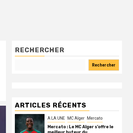
RECHERCHER
Rechercher
ARTICLES RÉCENTS
A LA UNE
MC Alger
Mercato
Mercato : Le MC Alger s’offre le
meilleur buteur du