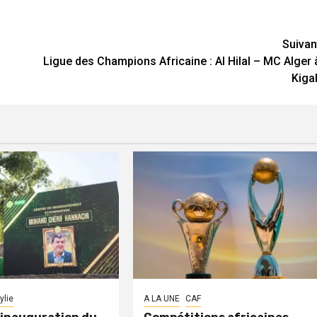
Suivan
Ligue des Champions Africaine : Al Hilal – MC Alger 
Kigal
ylie
A LA UNE
CAF