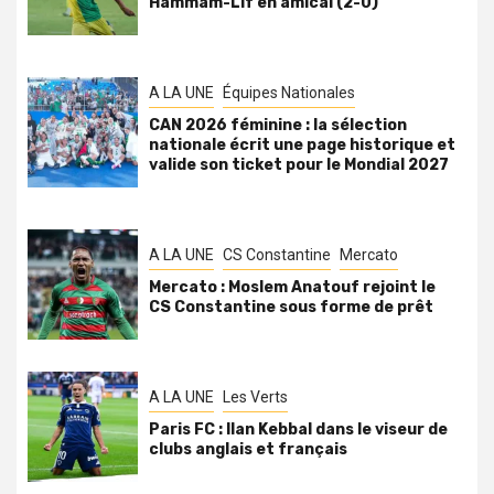
Hammam-Lif en amical (2-0)
A LA UNE
Équipes Nationales
CAN 2026 féminine : la sélection
nationale écrit une page historique et
valide son ticket pour le Mondial 2027
A LA UNE
CS Constantine
Mercato
Mercato : Moslem Anatouf rejoint le
CS Constantine sous forme de prêt
A LA UNE
Les Verts
Paris FC : Ilan Kebbal dans le viseur de
clubs anglais et français