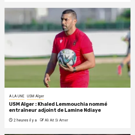
A LA UNE
USM Alger
USM Alger : Khaled Lemmouchia nommé
entraîneur adjoint de Lamine Ndiaye
2 heures il y a
Ali Ait Si Amer