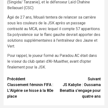
(Singida/ Tanzanie), et le défenseur Laïd Chahine
Bellaouel (CSC)
Âgé de 27 ans, Mouali tentera de relancer sa carrière
sous les couleurs de la JSK après un passage
contrasté au MCA, avec lequel il compte 57 apparitions.
Sa polyvalence sur le flanc gauche devrait apporter des
solutions supplémentaires à l’entraîneur des Jaune et
Vert.
Pour rappel, le joueur formé au Paradou AC était dans
le viseur du club qatari d’Al-Muaither, avant d’opter
finalement pour la JSK.
Navigation
Précédent
Suivant
Classement féminin FIFA :
JS Kabylie : Oussama
d’article
L’Algérie se hisse à la 80e
Benattia s’engage pour
place
quatre ans