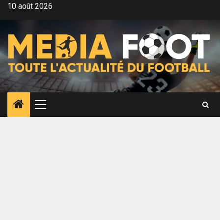
Aller
10 août 2026
au
contenu
Menu
principal