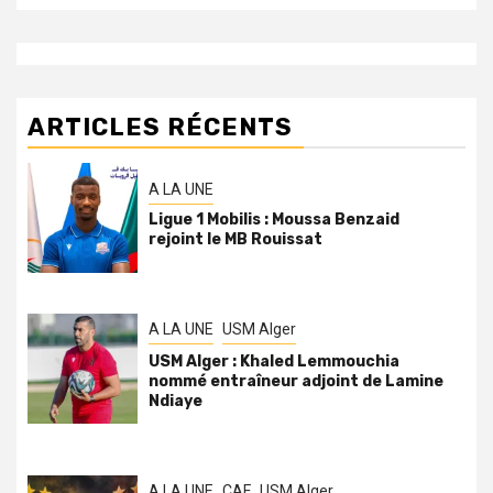
ARTICLES RÉCENTS
A LA UNE
Ligue 1 Mobilis : Moussa Benzaid
rejoint le MB Rouissat
A LA UNE
USM Alger
USM Alger : Khaled Lemmouchia
nommé entraîneur adjoint de Lamine
Ndiaye
A LA UNE
CAF
USM Alger