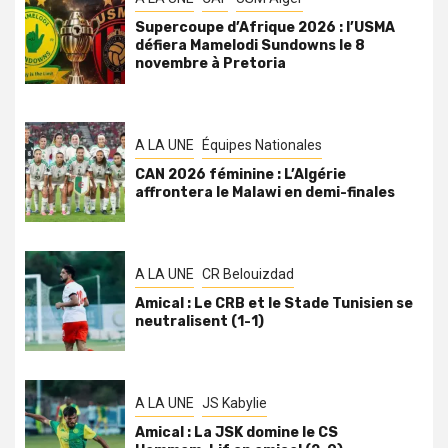
Supercoupe d’Afrique 2026 : l’USMA
défiera Mamelodi Sundowns le 8
novembre à Pretoria
A LA UNE
Équipes Nationales
CAN 2026 féminine : L’Algérie
affrontera le Malawi en demi-finales
A LA UNE
CR Belouizdad
Amical : Le CRB et le Stade Tunisien se
neutralisent (1-1)
A LA UNE
JS Kabylie
Amical : La JSK domine le CS