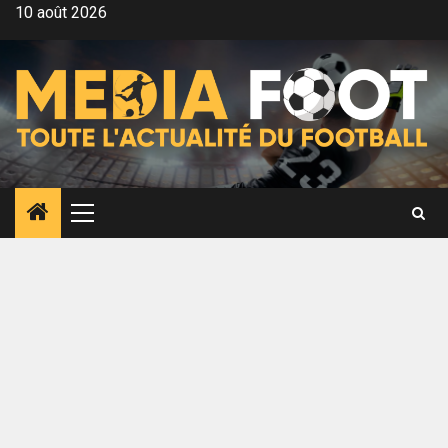
Aller
10 août 2026
au
contenu
Menu
principal