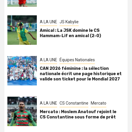
A LA UNE
JS Kabylie
Amical : La JSK domine le CS
Hammam-Lif en amical (2-0)
A LA UNE
Équipes Nationales
CAN 2026 féminine : la sélection
nationale écrit une page historique et
valide son ticket pour le Mondial 2027
A LA UNE
CS Constantine
Mercato
Mercato : Moslem Anatouf rejoint le
CS Constantine sous forme de prêt