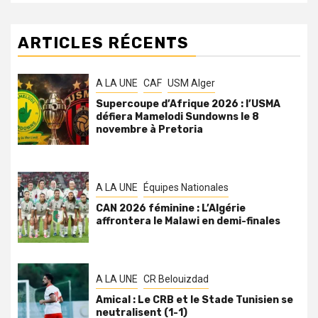
ARTICLES RÉCENTS
A LA UNE
CAF
USM Alger
Supercoupe d’Afrique 2026 : l’USMA
défiera Mamelodi Sundowns le 8
novembre à Pretoria
A LA UNE
Équipes Nationales
CAN 2026 féminine : L’Algérie
affrontera le Malawi en demi-finales
A LA UNE
CR Belouizdad
Amical : Le CRB et le Stade Tunisien se
neutralisent (1-1)