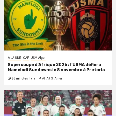
A LA UNE
CAF
USM Alger
Supercoupe d’Afrique 2026 : l’USMA défiera
Mamelodi Sundowns le 8 novembre à Pretoria
36 minutes il y a
Ali Ait Si Amer