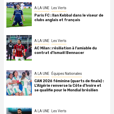
A LA UNE
Les Verts
Paris FC : Ilan Kebbal dans le viseur de
clubs anglais et français
A LA UNE
Les Verts
AC Milan : résiliation à l’amiable du
contrat d’Ismaël Bennacer
A LA UNE
Équipes Nationales
CAN 2026 féminine (quarts de finale) :
L’Algérie renverse la Côte d’Ivoire et
se qualifie pour le Mondial brésilien
A LA UNE
Les Verts