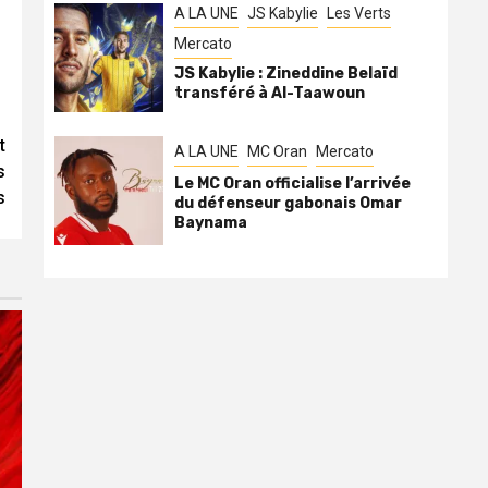
A LA UNE
JS Kabylie
Les Verts
Mercato
JS Kabylie : Zineddine Belaïd
transféré à Al-Taawoun
t
A LA UNE
MC Oran
Mercato
s
Le MC Oran officialise l’arrivée
s
du défenseur gabonais Omar
Baynama