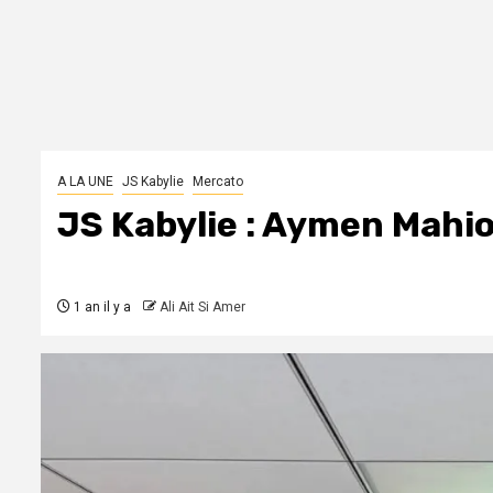
A LA UNE
JS Kabylie
Mercato
JS Kabylie : Aymen Mahi
1 an il y a
Ali Ait Si Amer