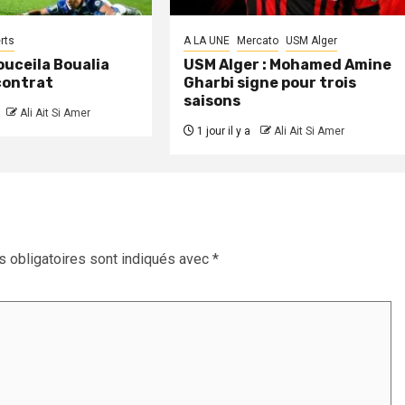
rts
A LA UNE
Mercato
USM Alger
Kouceila Boualia
USM Alger : Mohamed Amine
 contrat
Gharbi signe pour trois
saisons
Ali Ait Si Amer
1 jour il y a
Ali Ait Si Amer
 obligatoires sont indiqués avec
*