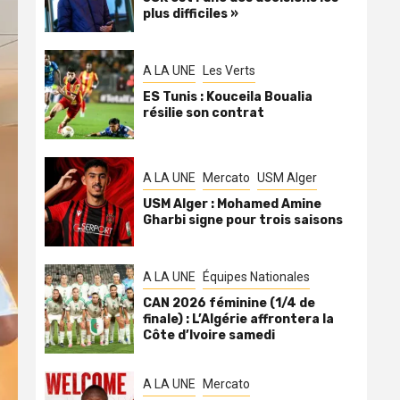
plus difficiles »
A LA UNE
Les Verts
ES Tunis : Kouceila Boualia
résilie son contrat
A LA UNE
Mercato
USM Alger
USM Alger : Mohamed Amine
Gharbi signe pour trois saisons
A LA UNE
Équipes Nationales
CAN 2026 féminine (1/4 de
finale) : L’Algérie affrontera la
Côte d’Ivoire samedi
A LA UNE
Mercato