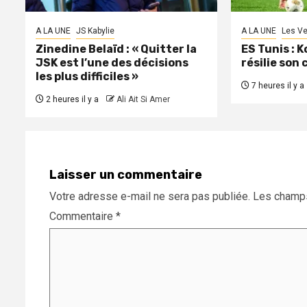
A LA UNE
JS Kabylie
A LA UNE
Les Ve
Zinedine Belaïd : « Quitter la
ES Tunis : 
JSK est l’une des décisions
résilie son
les plus difficiles »
7 heures il y a
2 heures il y a
Ali Ait Si Amer
Laisser un commentaire
Votre adresse e-mail ne sera pas publiée.
Les champs
Commentaire
*