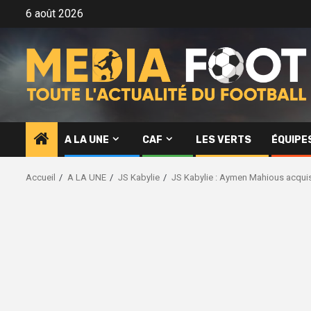
Aller
6 août 2026
au
contenu
A LA UNE
CAF
LES VERTS
ÉQUIPE
Accueil
A LA UNE
JS Kabylie
JS Kabylie : Aymen Mahious acqui