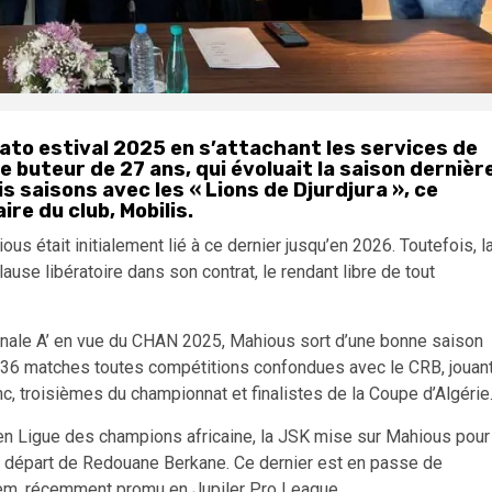
rcato estival 2025 en s’attachant les services de
 buteur de 27 ans, qui évoluait la saison dernièr
s saisons avec les « Lions de Djurdjura », ce
re du club, Mobilis.
s était initialement lié à ce dernier jusqu’en 2026. Toutefois, l
use libératoire dans son contrat, le rendant libre de tout
ionale A’ en vue du CHAN 2025, Mahious sort d’une bonne saison
n 36 matches toutes compétitions confondues avec le CRB, jouan
c, troisièmes du championnat et finalistes de la Coupe d’Algérie
 en Ligue des champions africaine, la JSK mise sur Mahious pour
e départ de Redouane Berkane. Ce dernier est en passe de
egem, récemment promu en Jupiler Pro League.