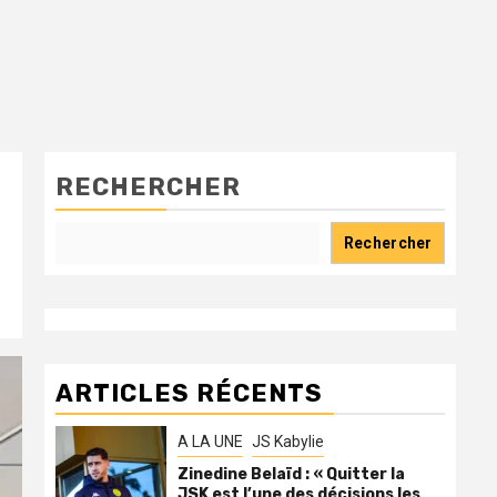
RECHERCHER
Rechercher
ARTICLES RÉCENTS
A LA UNE
JS Kabylie
Zinedine Belaïd : « Quitter la
JSK est l’une des décisions les