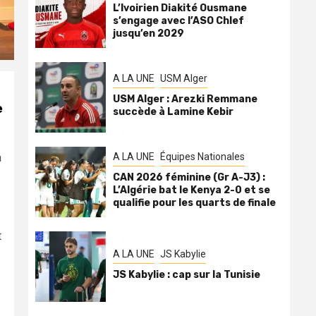
L’Ivoirien Diakité Ousmane
s’engage avec l’ASO Chlef
jusqu’en 2029
A LA UNE
USM Alger
USM Alger : Arezki Remmane
e
succède à Lamine Kebir
a
A LA UNE
Équipes Nationales
CAN 2026 féminine (Gr A-J3) :
L’Algérie bat le Kenya 2-0 et se
qualifie pour les quarts de finale
t
.
A LA UNE
JS Kabylie
JS Kabylie : cap sur la Tunisie