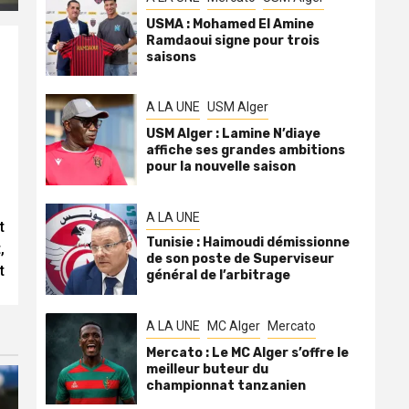
USMA : Mohamed El Amine
Ramdaoui signe pour trois
saisons
A LA UNE
USM Alger
USM Alger : Lamine N’diaye
affiche ses grandes ambitions
pour la nouvelle saison
A LA UNE
t
Tunisie : Haimoudi démissionne
,
de son poste de Superviseur
t
général de l’arbitrage
A LA UNE
MC Alger
Mercato
Mercato : Le MC Alger s’offre le
meilleur buteur du
championnat tanzanien