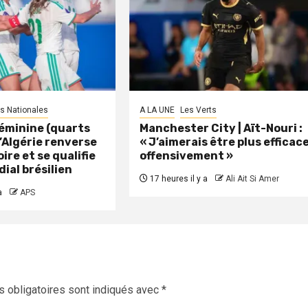
s Nationales
A LA UNE
Les Verts
éminine (quarts
Manchester City | Aït-Nouri :
 L’Algérie renverse
« J’aimerais être plus efficac
oire et se qualifie
offensivement »
dial brésilien
17 heures il y a
Ali Ait Si Amer
a
APS
 obligatoires sont indiqués avec
*