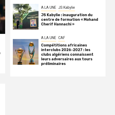
A LA UNE
JS Kabylie
JS Kabylie : inauguration du
centre de formation « Mohand
Cherif Hannachi »
A LA UNE
CAF
Compétitions africaines
interclubs 2026-2027 : les
e
clubs algériens connaissent
leurs adversaires aux tours
préliminaires