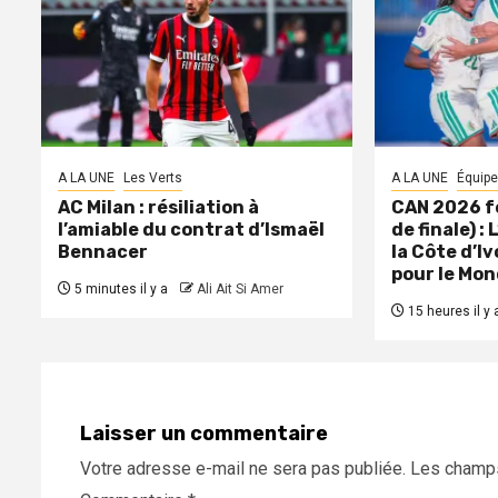
A LA UNE
Les Verts
A LA UNE
Équipe
AC Milan : résiliation à
CAN 2026 f
l’amiable du contrat d’Ismaël
de finale) :
Bennacer
la Côte d’Iv
pour le Mon
5 minutes il y a
Ali Ait Si Amer
15 heures il y 
Laisser un commentaire
Votre adresse e-mail ne sera pas publiée.
Les champs