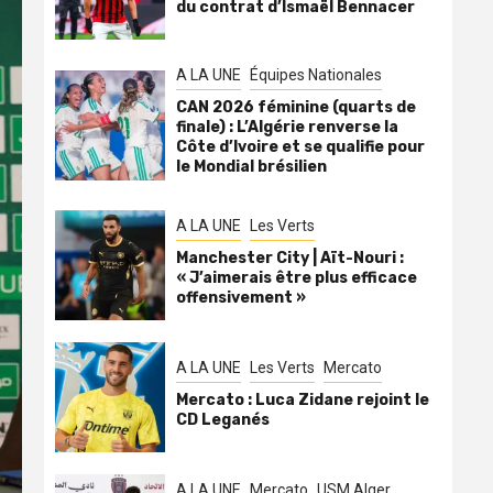
du contrat d’Ismaël Bennacer
A LA UNE
Équipes Nationales
CAN 2026 féminine (quarts de
finale) : L’Algérie renverse la
Côte d’Ivoire et se qualifie pour
le Mondial brésilien
A LA UNE
Les Verts
Manchester City | Aït-Nouri :
« J’aimerais être plus efficace
offensivement »
A LA UNE
Les Verts
Mercato
Mercato : Luca Zidane rejoint le
CD Leganés
A LA UNE
Mercato
USM Alger