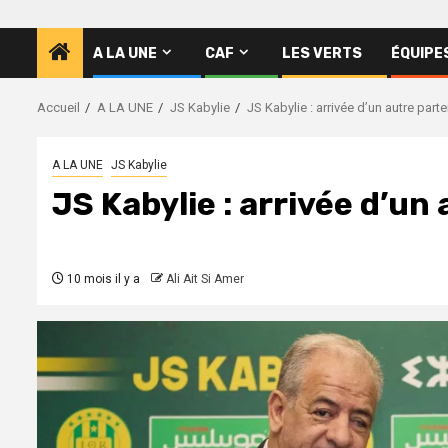
A LA UNE
CAF
LES VERTS
ÉQUIPE
Accueil
A LA UNE
JS Kabylie
JS Kabylie : arrivée d’un autre parte
A LA UNE
JS Kabylie
JS Kabylie : arrivée d’un
10 mois il y a
Ali Ait Si Amer