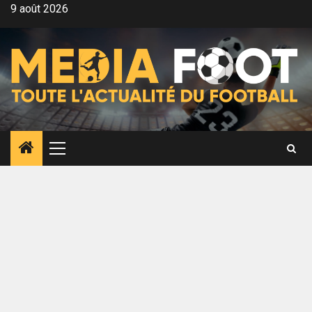
Aller
9 août 2026
au
contenu
Menu
principal