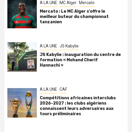
A LA UNE
MC Alger
Mercato
Mercato : Le MC Alger s’offre le
meilleur buteur du championnat
tanzanien
A LA UNE
JS Kabylie
JS Kabylie : inauguration du centre de
formation « Mohand Cherif
Hannachi »
A LA UNE
CAF
Compétitions africaines interclubs
2026-2027 : les clubs algériens
connaissent leurs adversaires aux
tours préliminaires