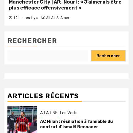
Manchester City | Aït-Nouri : « J’aimerais être
plus efficace offensivement »
19 heures il y a
Ali Ait Si Amer
RECHERCHER
Rechercher
ARTICLES RÉCENTS
A LA UNE
Les Verts
AC Milan : résiliation à l’amiable du
contrat d’Ismaël Bennacer