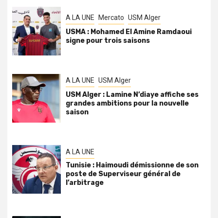
A LA UNE
Mercato
USM Alger
USMA : Mohamed El Amine Ramdaoui
signe pour trois saisons
A LA UNE
USM Alger
USM Alger : Lamine N’diaye affiche ses
grandes ambitions pour la nouvelle
saison
A LA UNE
Tunisie : Haimoudi démissionne de son
poste de Superviseur général de
l’arbitrage