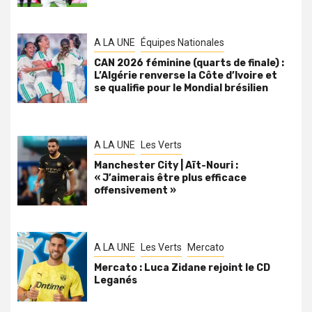
A LA UNE
Équipes Nationales
CAN 2026 féminine (quarts de finale) :
L’Algérie renverse la Côte d’Ivoire et
se qualifie pour le Mondial brésilien
A LA UNE
Les Verts
Manchester City | Aït-Nouri :
« J’aimerais être plus efficace
offensivement »
A LA UNE
Les Verts
Mercato
Mercato : Luca Zidane rejoint le CD
Leganés