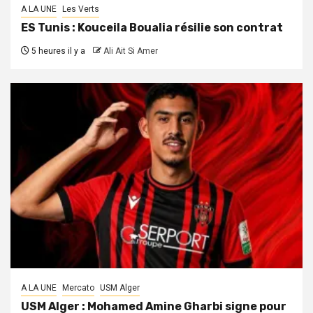
A LA UNE
Les Verts
ES Tunis : Kouceila Boualia résilie son contrat
5 heures il y a
Ali Ait Si Amer
A LA UNE
Mercato
USM Alger
USM Alger : Mohamed Amine Gharbi signe pour