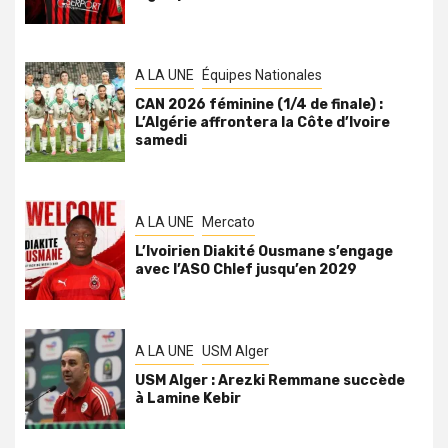
A LA UNE
Équipes Nationales
CAN 2026 féminine (1/4 de finale) :
L’Algérie affrontera la Côte d’Ivoire
samedi
A LA UNE
Mercato
L’Ivoirien Diakité Ousmane s’engage
avec l’ASO Chlef jusqu’en 2029
A LA UNE
USM Alger
USM Alger : Arezki Remmane succède
à Lamine Kebir