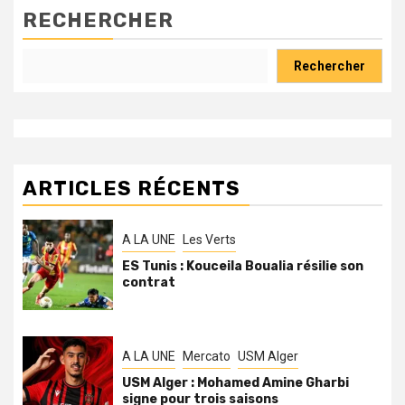
RECHERCHER
Rechercher
ARTICLES RÉCENTS
A LA UNE
Les Verts
ES Tunis : Kouceila Boualia résilie son
contrat
A LA UNE
Mercato
USM Alger
USM Alger : Mohamed Amine Gharbi
signe pour trois saisons