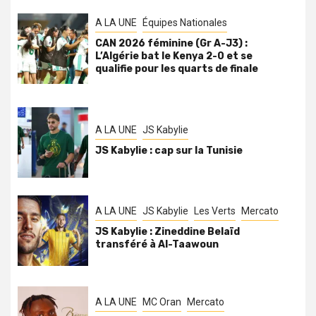
A LA UNE
Équipes Nationales
CAN 2026 féminine (Gr A-J3) :
L’Algérie bat le Kenya 2-0 et se
qualifie pour les quarts de finale
A LA UNE
JS Kabylie
JS Kabylie : cap sur la Tunisie
A LA UNE
JS Kabylie
Les Verts
Mercato
JS Kabylie : Zineddine Belaïd
transféré à Al-Taawoun
A LA UNE
MC Oran
Mercato