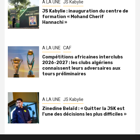
A LA UNE
JS Kabylie
JS Kabylie : inauguration du centre de
formation « Mohand Cherif
Hannachi »
A LA UNE
CAF
Compétitions africaines interclubs
2026-2027 : les clubs algériens
connaissent leurs adversaires aux
tours préliminaires
A LA UNE
JS Kabylie
Zinedine Belaïd : « Quitter la JSK est
l’une des décisions les plus difficiles »