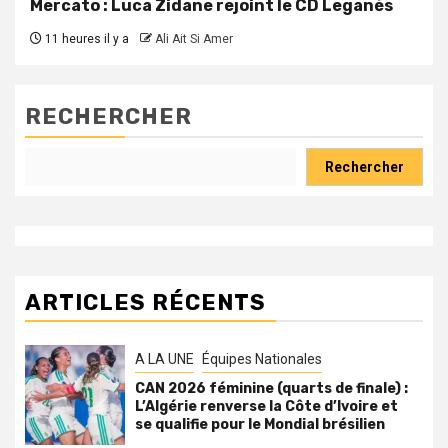
Mercato : Luca Zidane rejoint le CD Leganés
11 heures il y a
Ali Ait Si Amer
RECHERCHER
Rechercher
ARTICLES RÉCENTS
A LA UNE
Équipes Nationales
CAN 2026 féminine (quarts de finale) :
L’Algérie renverse la Côte d’Ivoire et
se qualifie pour le Mondial brésilien