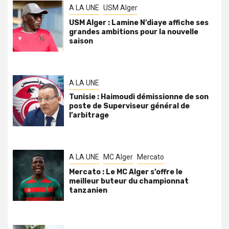
A LA UNE
USM Alger
USM Alger : Lamine N’diaye affiche ses
grandes ambitions pour la nouvelle
saison
A LA UNE
Tunisie : Haimoudi démissionne de son
poste de Superviseur général de
l’arbitrage
A LA UNE
MC Alger
Mercato
Mercato : Le MC Alger s’offre le
meilleur buteur du championnat
tanzanien