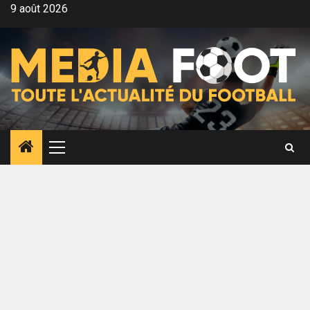
Aller
9 août 2026
au
contenu
Menu
principal