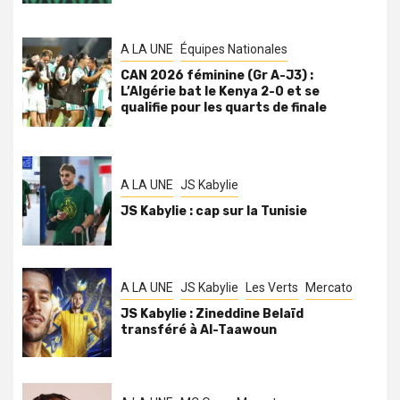
A LA UNE
Équipes Nationales
CAN 2026 féminine (Gr A-J3) :
L’Algérie bat le Kenya 2-0 et se
qualifie pour les quarts de finale
A LA UNE
JS Kabylie
JS Kabylie : cap sur la Tunisie
A LA UNE
JS Kabylie
Les Verts
Mercato
JS Kabylie : Zineddine Belaïd
transféré à Al-Taawoun