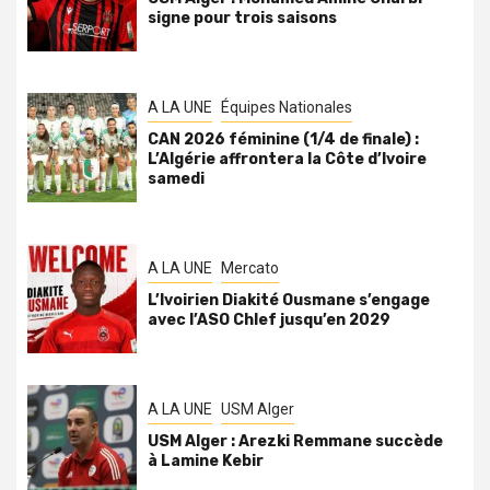
signe pour trois saisons
A LA UNE
Équipes Nationales
CAN 2026 féminine (1/4 de finale) :
L’Algérie affrontera la Côte d’Ivoire
samedi
A LA UNE
Mercato
L’Ivoirien Diakité Ousmane s’engage
avec l’ASO Chlef jusqu’en 2029
A LA UNE
USM Alger
USM Alger : Arezki Remmane succède
à Lamine Kebir