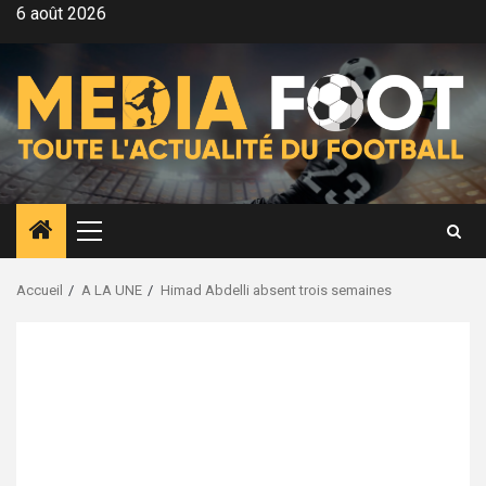
Aller
6 août 2026
au
contenu
Menu
principal
Accueil
A LA UNE
Himad Abdelli absent trois semaines