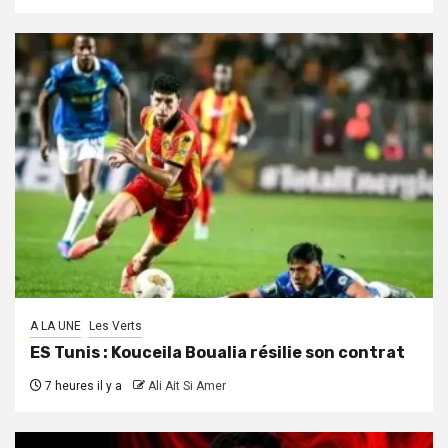
A LA UNE
Les Verts
ES Tunis : Kouceila Boualia résilie son contrat
7 heures il y a
Ali Ait Si Amer