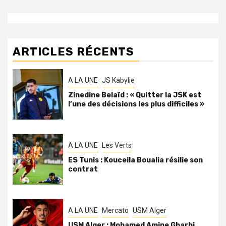
ARTICLES RÉCENTS
A LA UNE
JS Kabylie
Zinedine Belaïd : « Quitter la JSK est
l’une des décisions les plus difficiles »
A LA UNE
Les Verts
ES Tunis : Kouceila Boualia résilie son
contrat
A LA UNE
Mercato
USM Alger
USM Alger : Mohamed Amine Gharbi