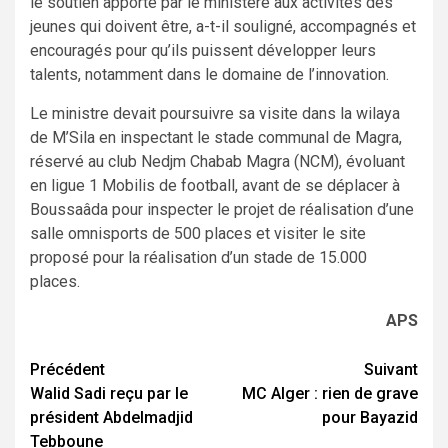
le soutien apporté par le ministère aux activités des
jeunes qui doivent être, a-t-il souligné, accompagnés et
encouragés pour qu’ils puissent développer leurs
talents, notamment dans le domaine de l’innovation.
Le ministre devait poursuivre sa visite dans la wilaya
de M’Sila en inspectant le stade communal de Magra,
réservé au club Nedjm Chabab Magra (NCM), évoluant
en ligue 1 Mobilis de football, avant de se déplacer à
Boussaâda pour inspecter le projet de réalisation d’une
salle omnisports de 500 places et visiter le site
proposé pour la réalisation d’un stade de 15.000
places.
APS
Navigation
Précédent
Suivant
Walid Sadi reçu par le
MC Alger : rien de grave
d’article
président Abdelmadjid
pour Bayazid
Tebboune