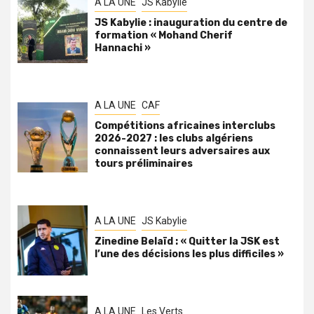
A LA UNE
JS Kabylie
JS Kabylie : inauguration du centre de
formation « Mohand Cherif
Hannachi »
A LA UNE
CAF
Compétitions africaines interclubs
2026-2027 : les clubs algériens
connaissent leurs adversaires aux
tours préliminaires
A LA UNE
JS Kabylie
Zinedine Belaïd : « Quitter la JSK est
l’une des décisions les plus difficiles »
A LA UNE
Les Verts