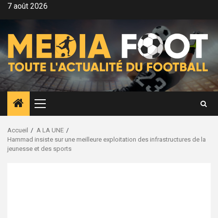
Aller
7 août 2026
au
contenu
Menu
principal
Accueil
A LA UNE
Hammad insiste sur une meilleure exploitation des infrastructures de la
jeunesse et des sports