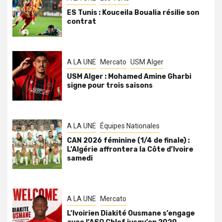
ES Tunis : Kouceila Boualia résilie son
contrat
A LA UNE
Mercato
USM Alger
USM Alger : Mohamed Amine Gharbi
signe pour trois saisons
A LA UNE
Équipes Nationales
CAN 2026 féminine (1/4 de finale) :
L’Algérie affrontera la Côte d’Ivoire
samedi
A LA UNE
Mercato
L’Ivoirien Diakité Ousmane s’engage