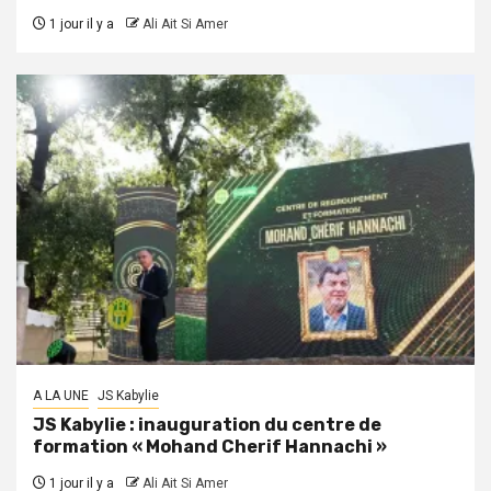
1 jour il y a
Ali Ait Si Amer
A LA UNE
JS Kabylie
JS Kabylie : inauguration du centre de
formation « Mohand Cherif Hannachi »
1 jour il y a
Ali Ait Si Amer