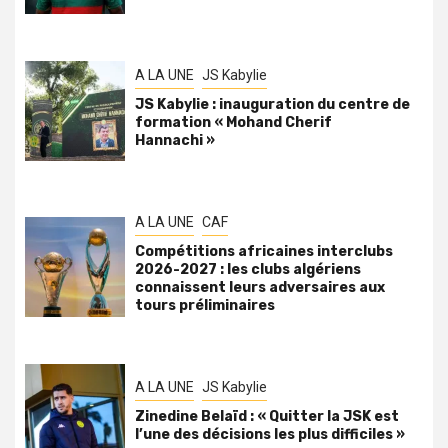
A LA UNE
JS Kabylie
JS Kabylie : inauguration du centre de
formation « Mohand Cherif
Hannachi »
A LA UNE
CAF
Compétitions africaines interclubs
2026-2027 : les clubs algériens
connaissent leurs adversaires aux
tours préliminaires
A LA UNE
JS Kabylie
Zinedine Belaïd : « Quitter la JSK est
l’une des décisions les plus difficiles »