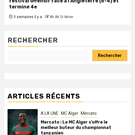
festival offensif face à l’Angleterre (6-4) et
termine 4e
3 semaines il y a
Ali Ait Si Amer
RECHERCHER
Rechercher
ARTICLES RÉCENTS
A LA UNE
MC Alger
Mercato
Mercato : Le MC Alger s’offre le
meilleur buteur du championnat
tanzanien