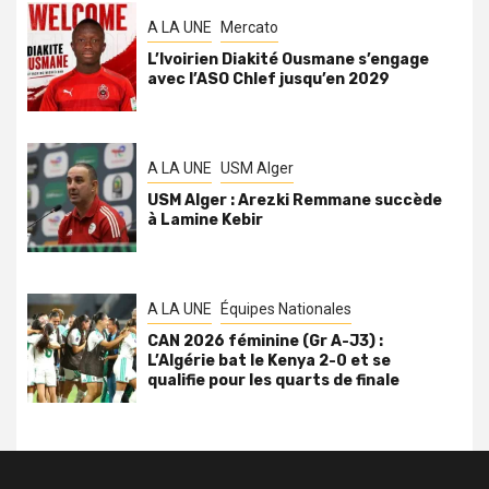
A LA UNE
Mercato
L’Ivoirien Diakité Ousmane s’engage
avec l’ASO Chlef jusqu’en 2029
A LA UNE
USM Alger
USM Alger : Arezki Remmane succède
à Lamine Kebir
A LA UNE
Équipes Nationales
CAN 2026 féminine (Gr A-J3) :
L’Algérie bat le Kenya 2-0 et se
qualifie pour les quarts de finale