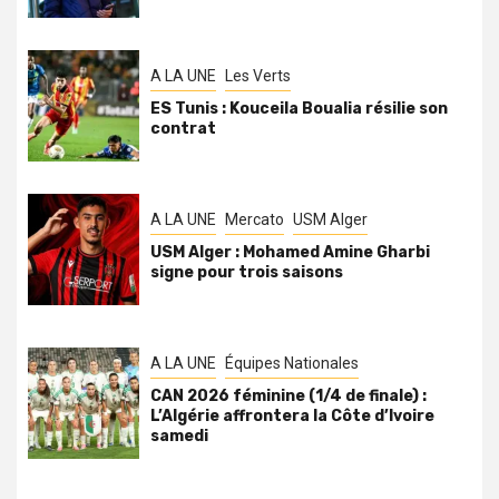
A LA UNE
Les Verts
ES Tunis : Kouceila Boualia résilie son
contrat
A LA UNE
Mercato
USM Alger
USM Alger : Mohamed Amine Gharbi
signe pour trois saisons
A LA UNE
Équipes Nationales
CAN 2026 féminine (1/4 de finale) :
L’Algérie affrontera la Côte d’Ivoire
samedi