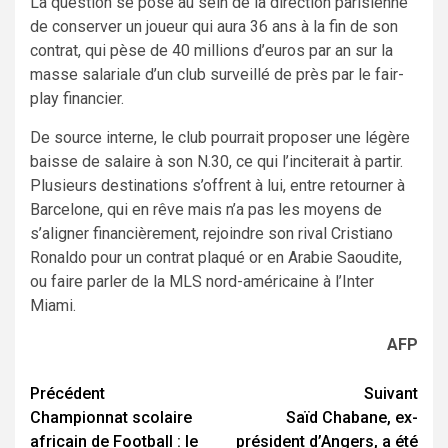
La question se pose au sein de la direction parisienne
de conserver un joueur qui aura 36 ans à la fin de son
contrat, qui pèse de 40 millions d’euros par an sur la
masse salariale d’un club surveillé de près par le fair-
play financier.
De source interne, le club pourrait proposer une légère
baisse de salaire à son N.30, ce qui l’inciterait à partir.
Plusieurs destinations s’offrent à lui, entre retourner à
Barcelone, qui en rêve mais n’a pas les moyens de
s’aligner financièrement, rejoindre son rival Cristiano
Ronaldo pour un contrat plaqué or en Arabie Saoudite,
ou faire parler de la MLS nord-américaine à l’Inter
Miami.
AFP
Navigation
Précédent
Suivant
Championnat scolaire
Saïd Chabane, ex-
d’article
africain de Football : le
président d’Angers, a été