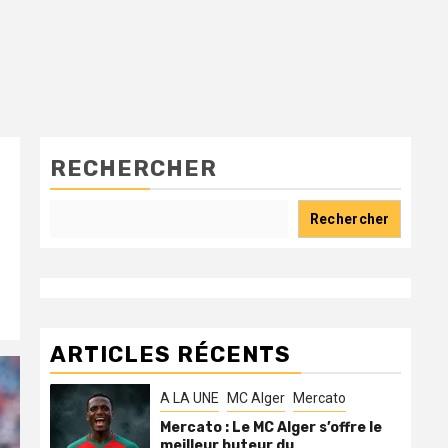
RECHERCHER
Rechercher
ARTICLES RÉCENTS
A LA UNE
MC Alger
Mercato
Mercato : Le MC Alger s’offre le
meilleur buteur du