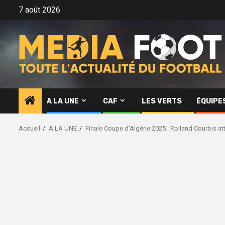
Aller
7 août 2026
au
contenu
A LA UNE
CAF
LES VERTS
ÉQUIPE
Accueil
A LA UNE
Finale Coupe d’Algérie 2025 : Rolland Courbis a