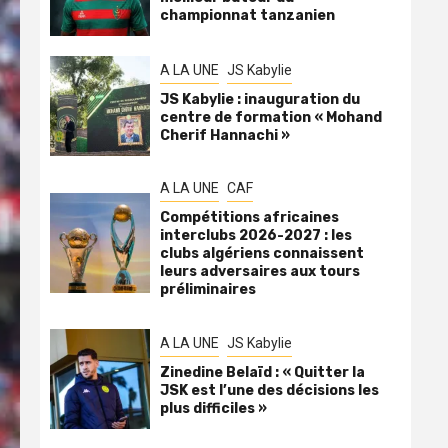
championnat tanzanien
A LA UNE
JS Kabylie
JS Kabylie : inauguration du
centre de formation « Mohand
Cherif Hannachi »
A LA UNE
CAF
Compétitions africaines
interclubs 2026-2027 : les
clubs algériens connaissent
leurs adversaires aux tours
préliminaires
A LA UNE
JS Kabylie
Zinedine Belaïd : « Quitter la
JSK est l’une des décisions les
plus difficiles »