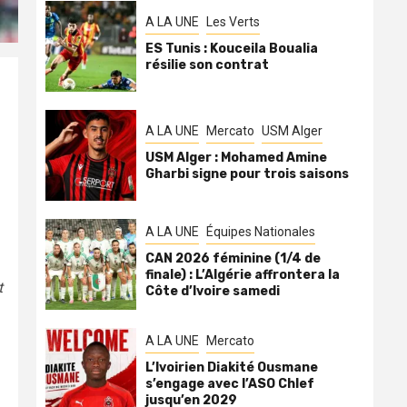
A LA UNE
Les Verts
ES Tunis : Kouceila Boualia
résilie son contrat
A LA UNE
Mercato
USM Alger
USM Alger : Mohamed Amine
Gharbi signe pour trois saisons
A LA UNE
Équipes Nationales
CAN 2026 féminine (1/4 de
finale) : L’Algérie affrontera la
t
Côte d’Ivoire samedi
A LA UNE
Mercato
L’Ivoirien Diakité Ousmane
s’engage avec l’ASO Chlef
jusqu’en 2029