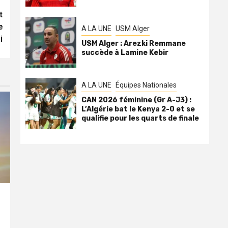
t
e
A LA UNE
USM Alger
i
USM Alger : Arezki Remmane
succède à Lamine Kebir
A LA UNE
Équipes Nationales
CAN 2026 féminine (Gr A-J3) :
L’Algérie bat le Kenya 2-0 et se
qualifie pour les quarts de finale