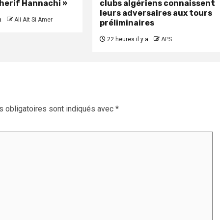
herif Hannachi »
clubs algériens connaissent
leurs adversaires aux tours
a
Ali Ait Si Amer
préliminaires
22 heures il y a
APS
 obligatoires sont indiqués avec
*