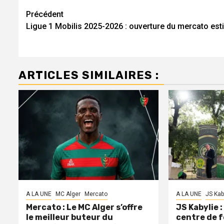
Navigation
Précédent
Ligue 1 Mobilis 2025-2026 : ouverture du mercato esti
d’article
ARTICLES SIMILAIRES :
A LA UNE
MC Alger
Mercato
A LA UNE
JS Kab
Mercato : Le MC Alger s’offre
JS Kabylie 
le meilleur buteur du
centre de 