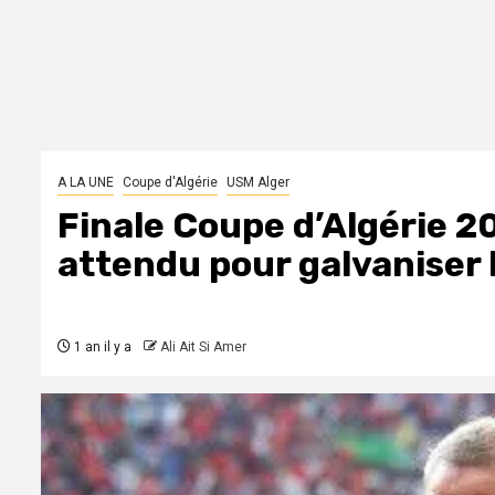
A LA UNE
Coupe d'Algérie
USM Alger
Finale Coupe d’Algérie 2
attendu pour galvaniser
1 an il y a
Ali Ait Si Amer