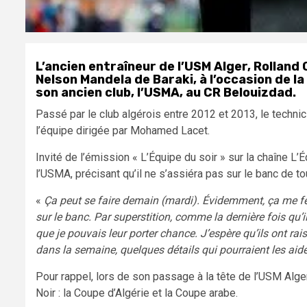
L’ancien entraîneur de l’USM Alger, Rolland 
Nelson Mandela de Baraki, à l’occasion de la
son ancien club, l’USMA, au CR Belouizdad.
Passé par le club algérois entre 2012 et 2013, le technic
l’équipe dirigée par Mohamed Lacet.
Invité de l’émission « L’Équipe du soir » sur la chaîne L’
l’USMA, précisant qu’il ne s’assiéra pas sur le banc de to
«
Ça peut se faire demain (mardi). Évidemment, ça me fer
sur le banc. Par superstition, comme la dernière fois qu’il
que je pouvais leur porter chance. J’espère qu’ils ont ra
dans la semaine, quelques détails qui pourraient les aider
Pour rappel, lors de son passage à la tête de l’USM Alg
Noir : la Coupe d’Algérie et la Coupe arabe.