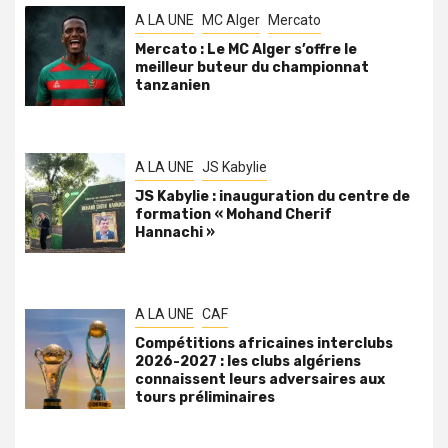
A LA UNE
MC Alger
Mercato
Mercato : Le MC Alger s’offre le
meilleur buteur du championnat
tanzanien
A LA UNE
JS Kabylie
JS Kabylie : inauguration du centre de
formation « Mohand Cherif
Hannachi »
A LA UNE
CAF
Compétitions africaines interclubs
2026-2027 : les clubs algériens
connaissent leurs adversaires aux
tours préliminaires