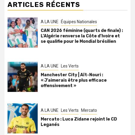
ARTICLES RÉCENTS
A LA UNE
Équipes Nationales
CAN 2026 féminine (quarts de finale) :
L’Algérie renverse la Côte d’Ivoire et
se qualifie pour le Mondial brésilien
A LA UNE
Les Verts
Manchester City | Aït-Nouri :
« J’aimerais être plus efficace
offensivement »
A LA UNE
Les Verts
Mercato
Mercato : Luca Zidane rejoint le CD
Leganés