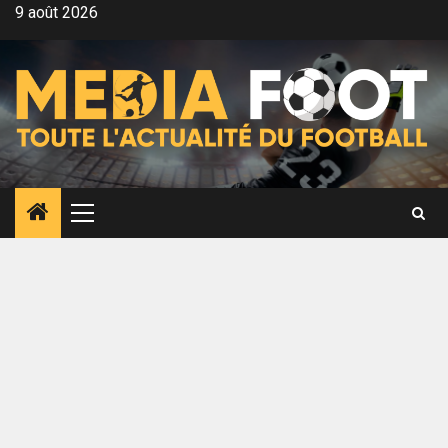
Aller
9 août 2026
au
contenu
Menu
principal