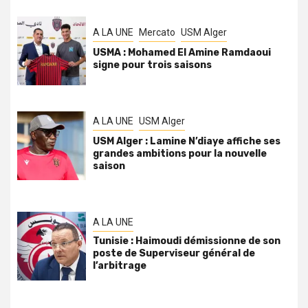
A LA UNE
Mercato
USM Alger
USMA : Mohamed El Amine Ramdaoui
signe pour trois saisons
A LA UNE
USM Alger
USM Alger : Lamine N’diaye affiche ses
grandes ambitions pour la nouvelle
saison
A LA UNE
Tunisie : Haimoudi démissionne de son
poste de Superviseur général de
l’arbitrage