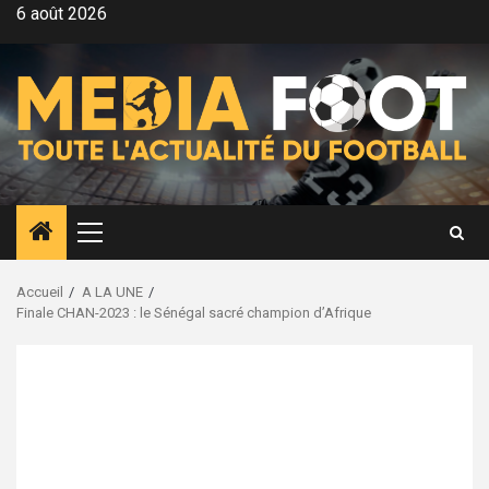
Aller
6 août 2026
au
contenu
Menu
principal
Accueil
A LA UNE
Finale CHAN-2023 : le Sénégal sacré champion d’Afrique