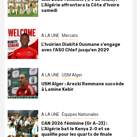
L’Algérie affrontera la Côte d’Ivoire
samedi
A LA UNE
Mercato
L’Ivoirien Diakité Ousmane s’engage
avec l’ASO Chlef jusqu’en 2029
A LA UNE
USM Alger
USM Alger : Arezki Remmane succède
à Lamine Kebir
A LA UNE
Équipes Nationales
CAN 2026 féminine (Gr A-J3) :
L’Algérie bat le Kenya 2-0 et se
qualifie pour les quarts de finale