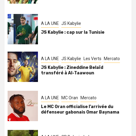
A LA UNE
JS Kabylie
JS Kabylie : cap sur la Tunisie
A LA UNE
JS Kabylie
Les Verts
Mercato
JS Kabylie : Zineddine Belaïd
transféré à Al-Taawoun
A LA UNE
MC Oran
Mercato
Le MC Oran officialise l’arrivée du
défenseur gabonais Omar Baynama