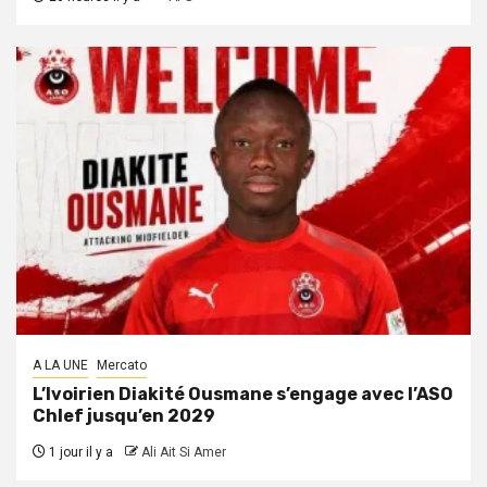
A LA UNE
Mercato
L’Ivoirien Diakité Ousmane s’engage avec l’ASO
Chlef jusqu’en 2029
1 jour il y a
Ali Ait Si Amer