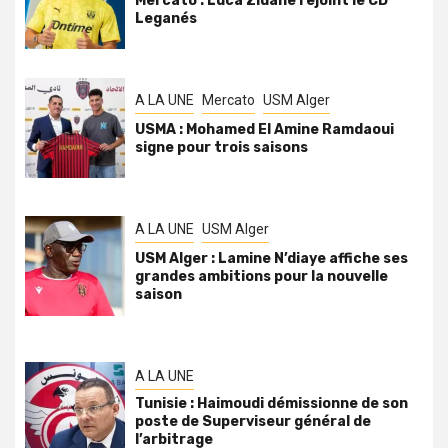
Mercato : Luca Zidane rejoint le CD
Leganés
A LA UNE
Mercato
USM Alger
USMA : Mohamed El Amine Ramdaoui
signe pour trois saisons
A LA UNE
USM Alger
USM Alger : Lamine N’diaye affiche ses
grandes ambitions pour la nouvelle
saison
A LA UNE
Tunisie : Haimoudi démissionne de son
poste de Superviseur général de
l’arbitrage