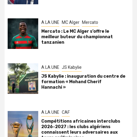
A LA UNE
MC Alger
Mercato
Mercato : Le MC Alger s’offre le
meilleur buteur du championnat
tanzanien
A LA UNE
JS Kabylie
JS Kabylie : inauguration du centre de
formation « Mohand Cherif
Hannachi »
A LA UNE
CAF
Compétitions africaines interclubs
2026-2027 : les clubs algériens
connaissent leurs adversaires aux