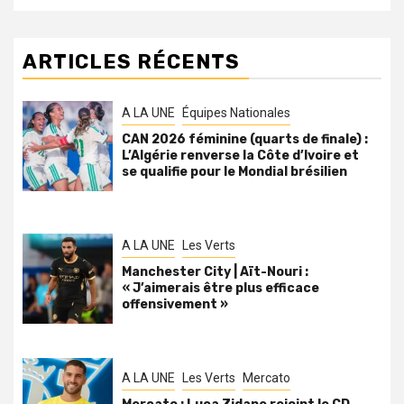
ARTICLES RÉCENTS
A LA UNE
Équipes Nationales
CAN 2026 féminine (quarts de finale) :
L’Algérie renverse la Côte d’Ivoire et
se qualifie pour le Mondial brésilien
A LA UNE
Les Verts
Manchester City | Aït-Nouri :
« J’aimerais être plus efficace
offensivement »
A LA UNE
Les Verts
Mercato