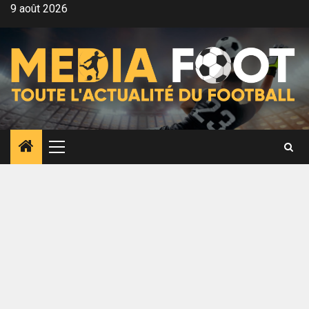
Aller
9 août 2026
au
contenu
Menu
principal