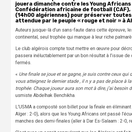
jouera dimanche contre les Young Africans de
Confédération africaine de football (CAF)
(14h00 algériennes) pour préserver toutes 
attendue par le peuple « rouge et noir » à A
Auteurs jusque-là d’un sans-faute dans cette épreuve, les 
continental, seul trophée qui manque à leur riche palmarè
Le club algérois compte tout mettre en œuvre pour décroch
passera inéluctablement par un bon résultat à l’issue de 
fermés.
«
Une finale se joue et se gagne, je suis contre ceux qui
vous atteignez le dernier stade , il n y a pas de place à 
trophée. Chaque joueur aura son mot à dire, j’ai besoin
usmiste Abdelhak Benchikha.
L’USMA a composté son billet pour la finale en éliminant 
Alger : 2-0), alors que les Young Africans ont passé l’é
manches des demi-finales (aller à Dar Es-Salaam : 2-0, re