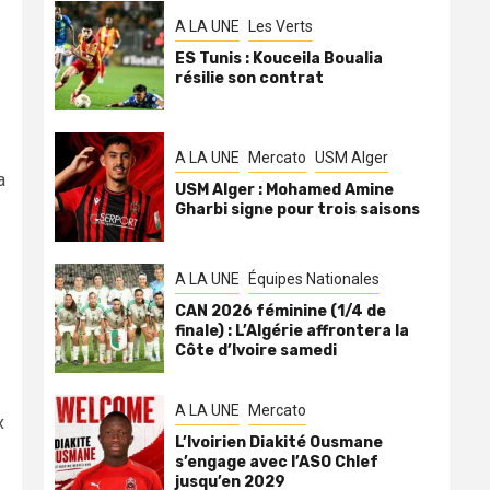
A LA UNE
Les Verts
ES Tunis : Kouceila Boualia
résilie son contrat
A LA UNE
Mercato
USM Alger
a
USM Alger : Mohamed Amine
Gharbi signe pour trois saisons
A LA UNE
Équipes Nationales
CAN 2026 féminine (1/4 de
finale) : L’Algérie affrontera la
Côte d’Ivoire samedi
A LA UNE
Mercato
x
L’Ivoirien Diakité Ousmane
s’engage avec l’ASO Chlef
jusqu’en 2029