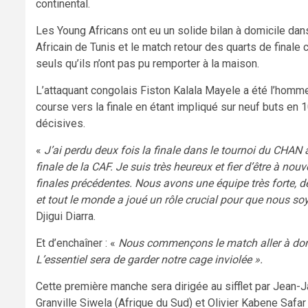
continental.
Les Young Africans ont eu un solide bilan à domicile dan
Africain de Tunis et le match retour des quarts de finale 
seuls qu’ils n’ont pas pu remporter à la maison.
L’attaquant congolais Fiston Kalala Mayele a été l’homme p
course vers la finale en étant impliqué sur neuf buts en 
décisives.
«
J’ai perdu deux fois la finale dans le tournoi du CHAN a
finale de la CAF. Je suis très heureux et fier d’être à no
finales précédentes. Nous avons une équipe très forte, d
et tout le monde a joué un rôle crucial pour que nous soy
Djigui Diarra.
Et d’enchaîner : «
Nous commençons le match aller à domic
L’essentiel sera de garder notre cage inviolée ».
Cette première manche sera dirigée au sifflet par Jea
Granville Siwela (Afrique du Sud) et Olivier Kabene Safa