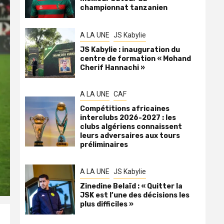
championnat tanzanien
A LA UNE
JS Kabylie
JS Kabylie : inauguration du
centre de formation « Mohand
Cherif Hannachi »
A LA UNE
CAF
Compétitions africaines
interclubs 2026-2027 : les
clubs algériens connaissent
leurs adversaires aux tours
préliminaires
A LA UNE
JS Kabylie
Zinedine Belaïd : « Quitter la
JSK est l’une des décisions les
plus difficiles »