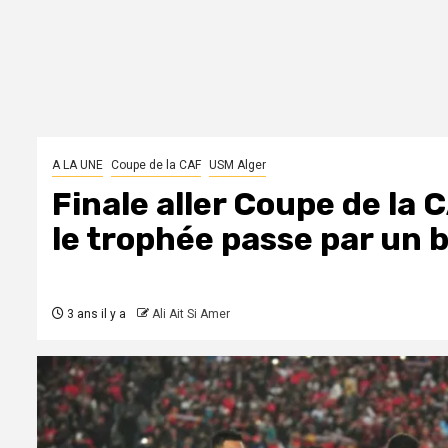
A LA UNE
Coupe de la CAF
USM Alger
Finale aller Coupe de la
le trophée passe par un 
3 ans il y a
Ali Ait Si Amer