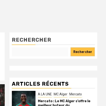
RECHERCHER
Rechercher
ARTICLES RÉCENTS
A LA UNE
MC Alger
Mercato
Mercato : Le MC Alger s’offre le
meilleur buteur du