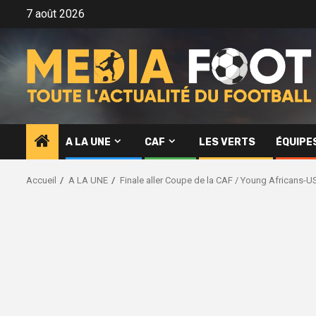
Aller
7 août 2026
au
contenu
A LA UNE
CAF
LES VERTS
ÉQUIPE
Accueil
A LA UNE
Finale aller Coupe de la CAF / Young Africans-U