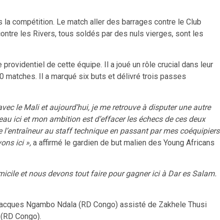
s la compétition. Le match aller des barrages contre le Club
contre les Rivers, tous soldés par des nuls vierges, sont les
rovidentiel de cette équipe. Il a joué un rôle crucial dans leur
10 matches. Il a marqué six buts et délivré trois passes
vec le Mali et aujourd’hui, je me retrouve à disputer une autre
uveau ici et mon ambition est d’effacer les échecs de ces deux
e l’entraîneur au staff technique en passant par mes coéquipiers
ons ici »,
a affirmé le gardien de but malien des Young Africans
ile et nous devons tout faire pour gagner ici à Dar es Salam.
n-Jacques Ngambo Ndala (RD Congo) assisté de Zakhele Thusi
r (RD Congo).