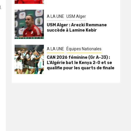
.
A LA UNE
USM Alger
USM Alger : Arezki Remmane
succède à Lamine Kebir
A LA UNE
Équipes Nationales
CAN 2026 féminine (Gr A-J3) :
L’Algérie bat le Kenya 2-0 et se
qualifie pour les quarts de finale