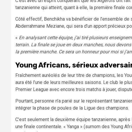
C’est avec un esprit conquérant que les Algérois ont fai
tanzanienne qui atteint, quant à elle, la première finale co
Côté effectif, Benchikha va bénéficier de l’ensemble de s
Abderrahmane Meziane, qui sera d’un apport précieux pou
«
En analysant cette équipe, j’ai tiré plusieurs enseigne
terrain. La finale se joue en deux manches, nous devons 
la première manche. Ce sera un honneur pour moi si j’arri
Young Africans, sérieux adversai
Fraîchement auréolés de leur titre de champions, les You
aura été l’une de leurs meilleures saisons. Le club le pl
Premier League avec encore trois matchs à jouer, dispute
Pourtant, personne n’a parié sur le représentant tanzani
intégrer la phase de poules de la Ligue des champions.
C’est seulement la deuxième équipe tanzanienne, après l
une finale continentale. « Yanga » (surnom des Young Afric