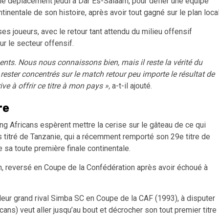
t le déplacement jeudi à Dar Es-Salaam, pour défier une équipe
ntinentale de son histoire, après avoir tout gagné sur le plan local
es joueurs, avec le retour tant attendu du milieu offensif
r le secteur offensif.
ments. Nous nous connaissons bien, mais il reste la vérité du
rester concentrés sur le match retour peu importe le résultat de
ve à offrir ce titre à mon pays »,
a-t-il ajouté.
re
ng Africans espèrent mettre la cerise sur le gâteau de ce qui
us titré de Tanzanie, qui a récemment remporté son 29e titre de
 sa toute première finale continentale.
en, reversé en Coupe de la Confédération après avoir échoué à
eur grand rival Simba SC en Coupe de la CAF (1993), à disputer
ans) veut aller jusqu’au bout et décrocher son tout premier titre