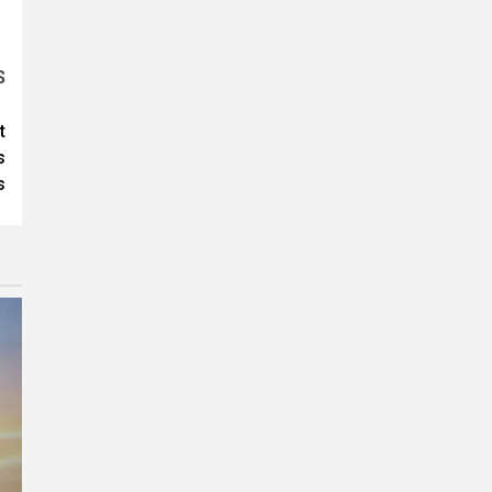
S
t
s
s