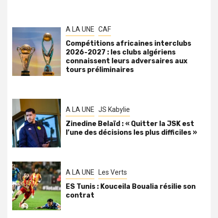
A LA UNE
CAF
Compétitions africaines interclubs
2026-2027 : les clubs algériens
connaissent leurs adversaires aux
tours préliminaires
A LA UNE
JS Kabylie
Zinedine Belaïd : « Quitter la JSK est
l’une des décisions les plus difficiles »
A LA UNE
Les Verts
ES Tunis : Kouceila Boualia résilie son
contrat