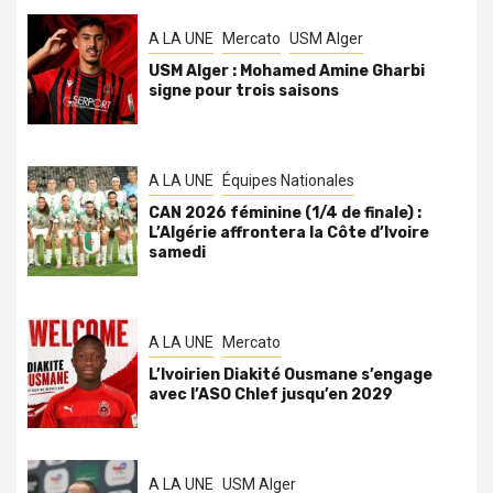
A LA UNE
Mercato
USM Alger
USM Alger : Mohamed Amine Gharbi
signe pour trois saisons
A LA UNE
Équipes Nationales
CAN 2026 féminine (1/4 de finale) :
L’Algérie affrontera la Côte d’Ivoire
samedi
A LA UNE
Mercato
L’Ivoirien Diakité Ousmane s’engage
avec l’ASO Chlef jusqu’en 2029
A LA UNE
USM Alger