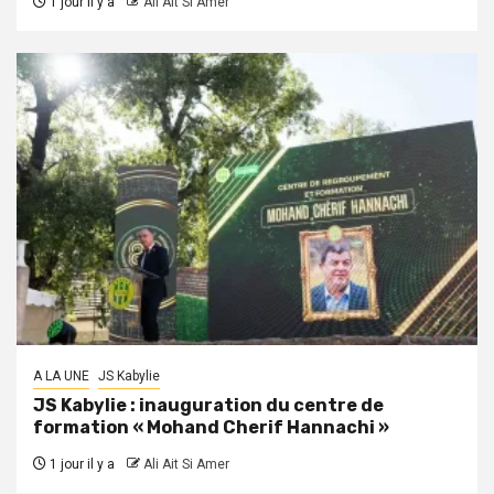
1 jour il y a
Ali Ait Si Amer
A LA UNE
JS Kabylie
JS Kabylie : inauguration du centre de
formation « Mohand Cherif Hannachi »
1 jour il y a
Ali Ait Si Amer