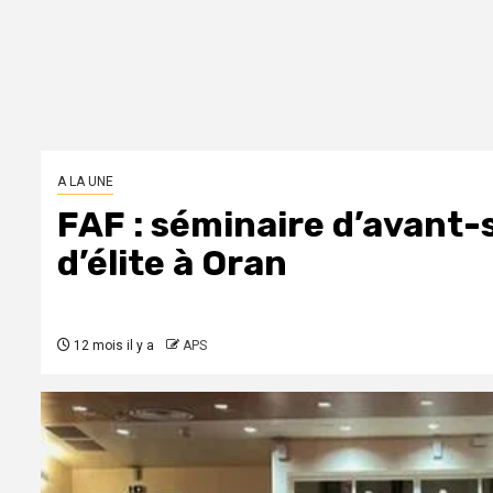
A LA UNE
FAF : séminaire d’avant-s
d’élite à Oran
12 mois il y a
APS