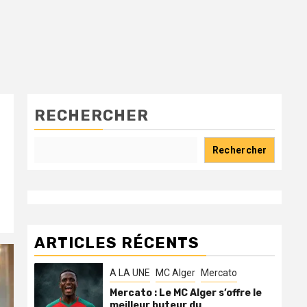
RECHERCHER
Rechercher
ARTICLES RÉCENTS
A LA UNE
MC Alger
Mercato
Mercato : Le MC Alger s’offre le
meilleur buteur du