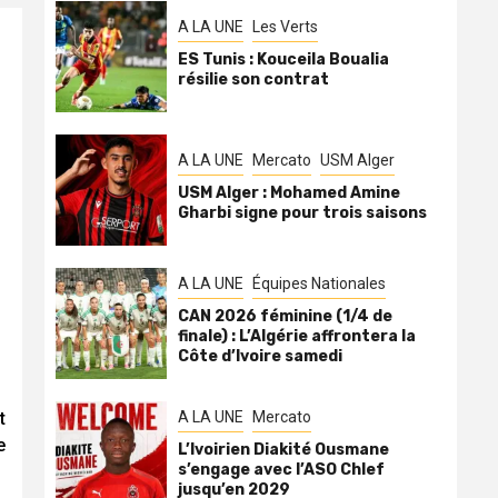
A LA UNE
Les Verts
ES Tunis : Kouceila Boualia
résilie son contrat
A LA UNE
Mercato
USM Alger
USM Alger : Mohamed Amine
Gharbi signe pour trois saisons
A LA UNE
Équipes Nationales
CAN 2026 féminine (1/4 de
finale) : L’Algérie affrontera la
Côte d’Ivoire samedi
t
A LA UNE
Mercato
e
L’Ivoirien Diakité Ousmane
s’engage avec l’ASO Chlef
jusqu’en 2029