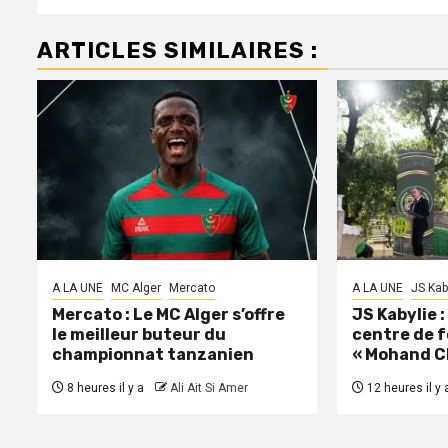
ARTICLES SIMILAIRES :
A LA UNE
MC Alger
Mercato
A LA UNE
JS Kab
Mercato : Le MC Alger s’offre
JS Kabylie 
le meilleur buteur du
centre de 
championnat tanzanien
« Mohand C
8 heures il y a
Ali Ait Si Amer
12 heures il y 