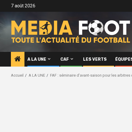
Aller
7 août 2026
au
contenu
A LA UNE
CAF
LES VERTS
ÉQUIPE
Accueil
A LA UNE
FAF : séminaire d’avant-saison pour les arbitres d