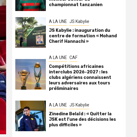
championnat tanzanien
A LA UNE
JS Kabylie
JS Kabylie : inauguration du
centre de formation « Mohand
Cherif Hannachi »
A LA UNE
CAF
Compétitions africaines
interclubs 2026-2027 : les
clubs algériens connaissent
leurs adversaires aux tours
préliminaires
A LA UNE
JS Kabylie
Zinedine Belaïd : « Quitter la
JSK est l’une des décisions les
plus difficiles »