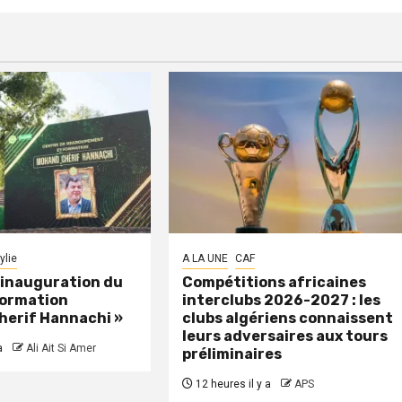
ylie
A LA UNE
CAF
: inauguration du
Compétitions africaines
formation
interclubs 2026-2027 : les
herif Hannachi »
clubs algériens connaissent
leurs adversaires aux tours
a
Ali Ait Si Amer
préliminaires
12 heures il y a
APS