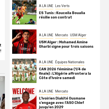
A LA UNE
Les Verts
ES Tunis : Kouceila Boualia
résilie son contrat
A LA UNE
Mercato
USM Alger
USM Alger : Mohamed Amine
t
Gharbi signe pour trois saisons
!
A LA UNE
Équipes Nationales
CAN 2026 féminine (1/4 de
finale) : L’Algérie affrontera la
Côte d’Ivoire samedi
A LA UNE
Mercato
L’Ivoirien Diakité Ousmane
s’engage avec l’ASO Chlef
jusqu’en 2029