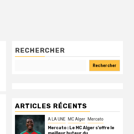
RECHERCHER
Rechercher
ARTICLES RÉCENTS
A LA UNE
MC Alger
Mercato
Mercato : Le MC Alger s’offre le
meilleur buteur du