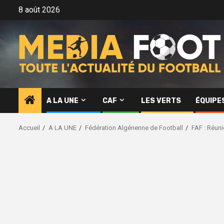
Aller
8 août 2026
au
contenu
A LA UNE
CAF
LES VERTS
ÉQUIPE
Accueil
A LA UNE
Fédération Algérienne de Football
FAF : Réuni