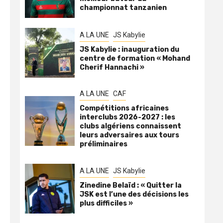
championnat tanzanien
A LA UNE
JS Kabylie
JS Kabylie : inauguration du
centre de formation « Mohand
Cherif Hannachi »
A LA UNE
CAF
Compétitions africaines
interclubs 2026-2027 : les
clubs algériens connaissent
leurs adversaires aux tours
préliminaires
A LA UNE
JS Kabylie
Zinedine Belaïd : « Quitter la
JSK est l’une des décisions les
plus difficiles »