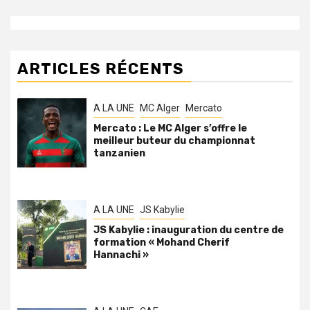
ARTICLES RÉCENTS
A LA UNE
MC Alger
Mercato
Mercato : Le MC Alger s’offre le
meilleur buteur du championnat
tanzanien
A LA UNE
JS Kabylie
JS Kabylie : inauguration du centre de
formation « Mohand Cherif
Hannachi »