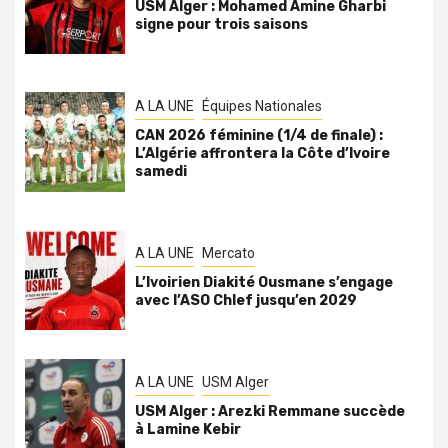
USM Alger : Mohamed Amine Gharbi
signe pour trois saisons
A LA UNE
Équipes Nationales
CAN 2026 féminine (1/4 de finale) :
L’Algérie affrontera la Côte d’Ivoire
samedi
A LA UNE
Mercato
L’Ivoirien Diakité Ousmane s’engage
avec l’ASO Chlef jusqu’en 2029
A LA UNE
USM Alger
USM Alger : Arezki Remmane succède
à Lamine Kebir