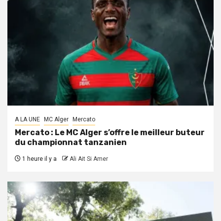
A LA UNE
MC Alger
Mercato
Mercato : Le MC Alger s’offre le meilleur buteur
du championnat tanzanien
1 heure il y a
Ali Ait Si Amer