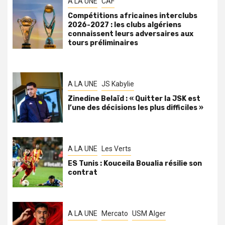
A LA UNE
CAF
Compétitions africaines interclubs
2026-2027 : les clubs algériens
connaissent leurs adversaires aux
tours préliminaires
A LA UNE
JS Kabylie
Zinedine Belaïd : « Quitter la JSK est
l’une des décisions les plus difficiles »
A LA UNE
Les Verts
ES Tunis : Kouceila Boualia résilie son
contrat
A LA UNE
Mercato
USM Alger