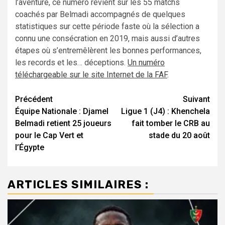
l’aventure, ce numéro revient sur les 55 matchs
coachés par Belmadi accompagnés de quelques
statistiques sur cette période faste où la sélection a
connu une consécration en 2019, mais aussi d’autres
étapes où s’entremêlèrent les bonnes performances,
les records et les… déceptions.
Un numéro
téléchargeable sur le site Internet de la FAF
.
Navigation
Précédent
Suivant
Équipe Nationale : Djamel
Ligue 1 (J4) : Khenchela
d’article
Belmadi retient 25 joueurs
fait tomber le CRB au
pour le Cap Vert et
stade du 20 août
l’Égypte
ARTICLES SIMILAIRES :