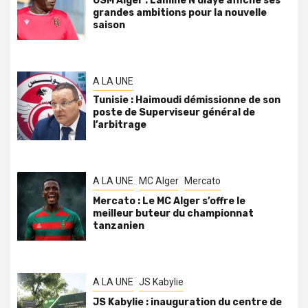
USM Alger : Lamine N’diaye affiche ses
grandes ambitions pour la nouvelle
saison
A LA UNE
Tunisie : Haimoudi démissionne de son
poste de Superviseur général de
l’arbitrage
A LA UNE
MC Alger
Mercato
Mercato : Le MC Alger s’offre le
meilleur buteur du championnat
tanzanien
A LA UNE
JS Kabylie
JS Kabylie : inauguration du centre de