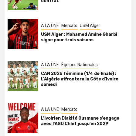
contrat
A LA UNE
Mercato
USM Alger
USM Alger : Mohamed Amine Gharbi
signe pour trois saisons
A LA UNE
Équipes Nationales
CAN 2026 féminine (1/4 de finale) :
L’Algérie affrontera la Côte d’Ivoire
samedi
A LA UNE
Mercato
L’Ivoirien Diakité Ousmane s’engage
avec l’ASO Chlef jusqu’en 2029