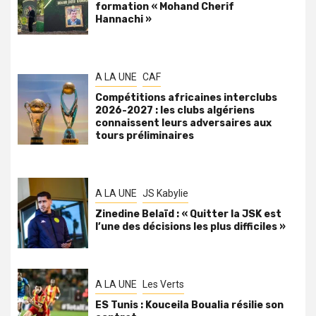
formation « Mohand Cherif
Hannachi »
A LA UNE
CAF
Compétitions africaines interclubs
2026-2027 : les clubs algériens
connaissent leurs adversaires aux
tours préliminaires
A LA UNE
JS Kabylie
Zinedine Belaïd : « Quitter la JSK est
l’une des décisions les plus difficiles »
A LA UNE
Les Verts
ES Tunis : Kouceila Boualia résilie son