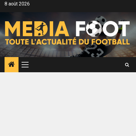
Aller
8 août 2026
au
contenu
Menu
principal