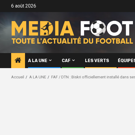
Aller
6 août 2026
au
contenu
A LA UNE
CAF
LES VERTS
ÉQUIPE
Accueil
A LA UNE
FAF / DTN : Biskri officiellement installé dans s