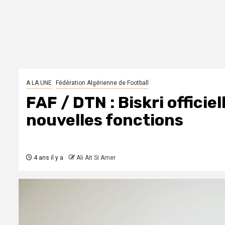
A LA UNE
Fédération Algérienne de Football
FAF / DTN : Biskri officie
nouvelles fonctions
4 ans il y a
Ali Ait Si Amer