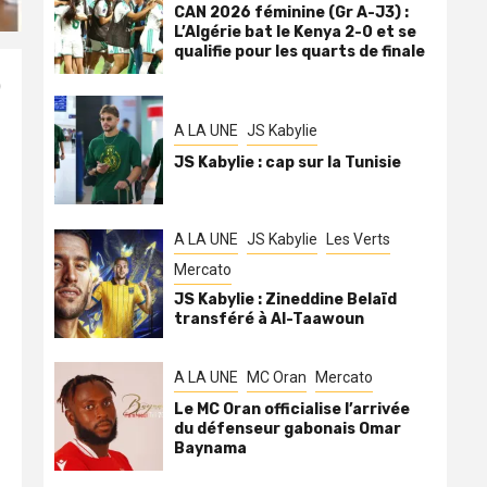
CAN 2026 féminine (Gr A-J3) :
L’Algérie bat le Kenya 2-0 et se
qualifie pour les quarts de finale
)
A LA UNE
JS Kabylie
JS Kabylie : cap sur la Tunisie
A LA UNE
JS Kabylie
Les Verts
Mercato
JS Kabylie : Zineddine Belaïd
transféré à Al-Taawoun
A LA UNE
MC Oran
Mercato
Le MC Oran officialise l’arrivée
du défenseur gabonais Omar
Baynama