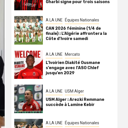
Gharbi signe pour trois saisons
A LA UNE
Équipes Nationales
CAN 2026 féminine (1/4 de
finale) : L’Algérie affrontera la
Côte d’Ivoire samedi
A LA UNE
Mercato
L’Ivoirien Diakité Ousmane
s’engage avec l’ASO Chlef
jusqu’en 2029
A LA UNE
USM Alger
USM Alger : Arezki Remmane
succède à Lamine Kebir
A LA UNE
Équipes Nationales