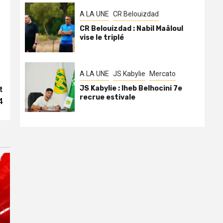
A LA UNE
CR Belouizdad
CR Belouizdad : Nabil Maâloul
vise le triplé
A LA UNE
JS Kabylie
Mercato
JS Kabylie : Iheb Belhocini 7e
t
recrue estivale
4