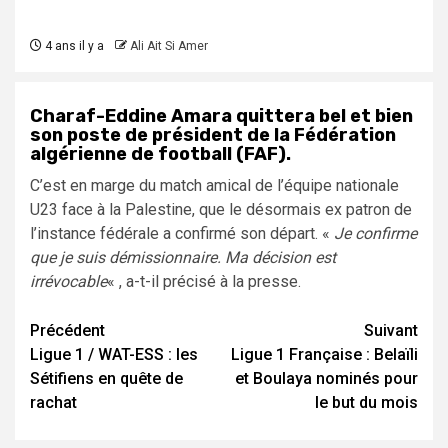
4 ans il y a
Ali Ait Si Amer
Charaf-Eddine Amara quittera bel et bien
son poste de président de la Fédération
algérienne de football (FAF).
C’est en marge du match amical de l’équipe nationale
U23 face à la Palestine, que le désormais ex patron de
l’instance fédérale a confirmé son départ. «
Je confirme
que je suis démissionnaire. Ma décision est
irrévocable
« , a-t-il précisé à la presse.
Navigation
Précédent
Suivant
Ligue 1 / WAT-ESS : les
Ligue 1 Française : Belaïli
d’article
Sétifiens en quête de
et Boulaya nominés pour
rachat
le but du mois