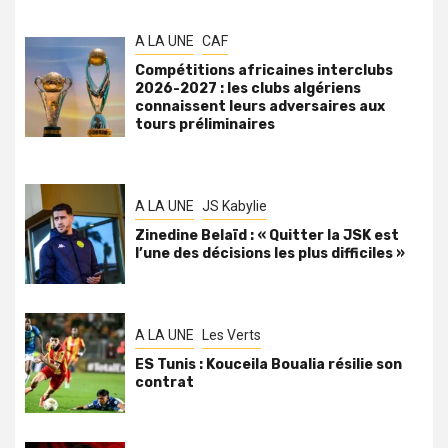
A LA UNE
CAF
Compétitions africaines interclubs
2026-2027 : les clubs algériens
connaissent leurs adversaires aux
tours préliminaires
A LA UNE
JS Kabylie
Zinedine Belaïd : « Quitter la JSK est
l’une des décisions les plus difficiles »
A LA UNE
Les Verts
ES Tunis : Kouceila Boualia résilie son
contrat