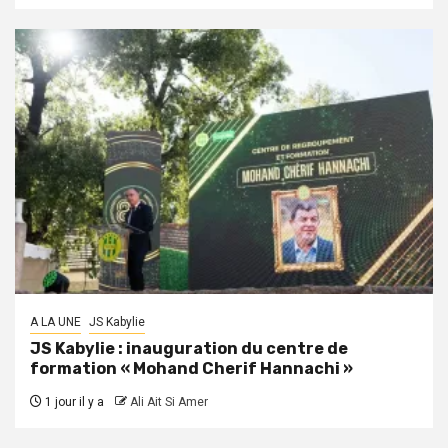
A LA UNE
JS Kabylie
JS Kabylie : inauguration du centre de
formation « Mohand Cherif Hannachi »
1 jour il y a
Ali Ait Si Amer