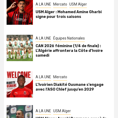
A LA UNE
Mercato
USM Alger
USM Alger : Mohamed Amine Gharbi
signe pour trois saisons
A LA UNE
Équipes Nationales
CAN 2026 féminine (1/4 de finale) :
L’Algérie affrontera la Côte d’Ivoire
samedi
A LA UNE
Mercato
L’Ivoirien Diakité Ousmane s’engage
avec l’ASO Chlef jusqu’en 2029
A LA UNE
USM Alger