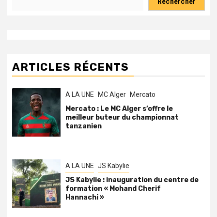
Rechercher
ARTICLES RÉCENTS
A LA UNE
MC Alger
Mercato
Mercato : Le MC Alger s’offre le
meilleur buteur du championnat
tanzanien
A LA UNE
JS Kabylie
JS Kabylie : inauguration du centre de
formation « Mohand Cherif
Hannachi »