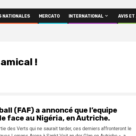
S NATIONALES
MERCATO
INTERNATIONAL
AVIS ET
 amical !
ball (FAF) a annoncé que l’equipe
e face au Nigéria, en Autriche.
tie des Verts qui ne saurait tarder, ces derniers affronteront le
ques Lemans Arena à Sankt Veit an der Glan en Autriche », a