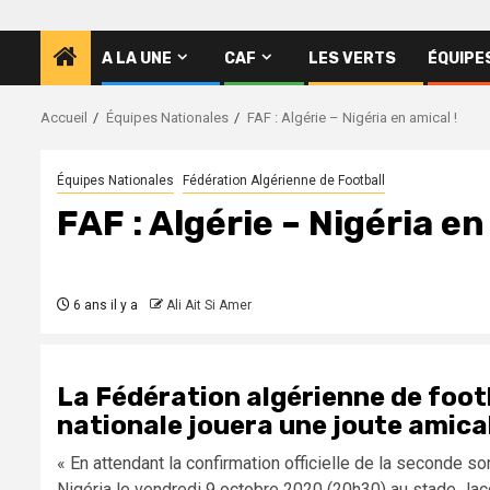
A LA UNE
CAF
LES VERTS
ÉQUIPE
Accueil
Équipes Nationales
FAF : Algérie – Nigéria en amical !
Équipes Nationales
Fédération Algérienne de Football
FAF : Algérie – Nigéria en
6 ans il y a
Ali Ait Si Amer
La Fédération algérienne de foot
nationale jouera une joute amical
« En attendant la confirmation officielle de la seconde sor
Nigéria le vendredi 9 octobre 2020 (20h30) au stade Jac