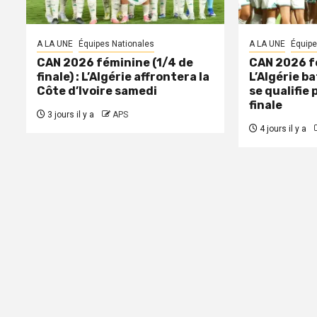
A LA UNE
Équipes Nationales
A LA UNE
Équipe
CAN 2026 féminine (1/4 de
CAN 2026 fé
finale) : L’Algérie affrontera la
L’Algérie ba
Côte d’Ivoire samedi
se qualifie 
finale
3 jours il y a
APS
4 jours il y a