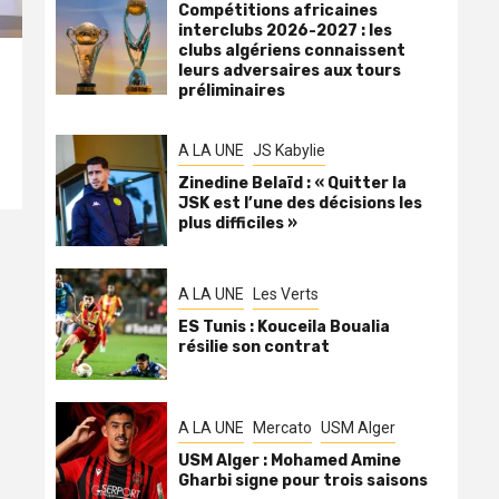
Compétitions africaines
interclubs 2026-2027 : les
clubs algériens connaissent
leurs adversaires aux tours
préliminaires
A LA UNE
JS Kabylie
Zinedine Belaïd : « Quitter la
JSK est l’une des décisions les
plus difficiles »
A LA UNE
Les Verts
ES Tunis : Kouceila Boualia
résilie son contrat
A LA UNE
Mercato
USM Alger
USM Alger : Mohamed Amine
Gharbi signe pour trois saisons