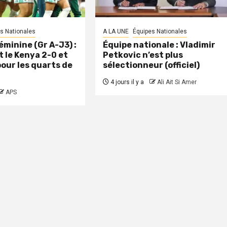
s Nationales
A LA UNE
Équipes Nationales
minine (Gr A-J3) :
Équipe nationale : Vladimir
t le Kenya 2-0 et
Petkovic n’est plus
pour les quarts de
sélectionneur (officiel)
4 jours il y a
Ali Ait Si Amer
APS