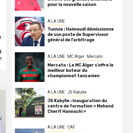
pour la nouvelle saison
A LA UNE
Tunisie : Haimoudi démissionne
de son poste de Superviseur
z
général de l’arbitrage
t
A LA UNE
MC Alger
Mercato
!
Mercato : Le MC Alger s’offre le
meilleur buteur du
championnat tanzanien
A LA UNE
JS Kabylie
JS Kabylie : inauguration du
centre de formation « Mohand
Cherif Hannachi »
A LA UNE
CAF